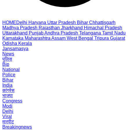
HOME
Delhi
Haryana
Uttar Pradesh
Bihar
Chhattisgarh
Madhya Pradesh
Rajasthan
Jharkhand
Himachal Pradesh
Uttarakhand
Punjab
Andhra Pradesh
Telangana
Tamil Nadu
Karnataka
Maharashtra
Assam
West Bengal
Tripura
Gujarat
Odisha
Kerala
Jansamasya
News
पुलिस
Bjp
National
Police
Bihar
India
कांग्रेस
भाजपा
Congress
Modi
Delhi
Viral
मारपीट
Breakingnews