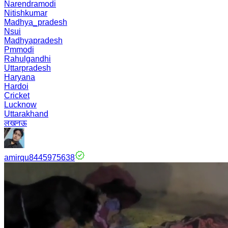
Narendramodi
Nitishkumar
Madhya_pradesh
Nsui
Madhyapradesh
Pmmodi
Rahulgandhi
Uttarpradesh
Haryana
Hardoi
Cricket
Lucknow
Uttarakhand
लखनऊ
amirqu8445975638