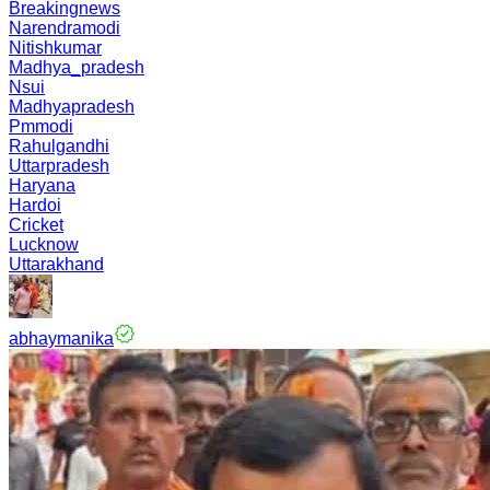
Breakingnews
Narendramodi
Nitishkumar
Madhya_pradesh
Nsui
Madhyapradesh
Pmmodi
Rahulgandhi
Uttarpradesh
Haryana
Hardoi
Cricket
Lucknow
Uttarakhand
abhaymanika