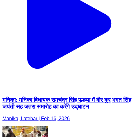
मनिका: मनिका विधायक रामचंद्र सिंह पल्हया में वीर बुधु भगत सिंह
जयंती सह जतरा समारोह का करेंगे उद्घाटन
Manika, Latehar | Feb 16, 2026