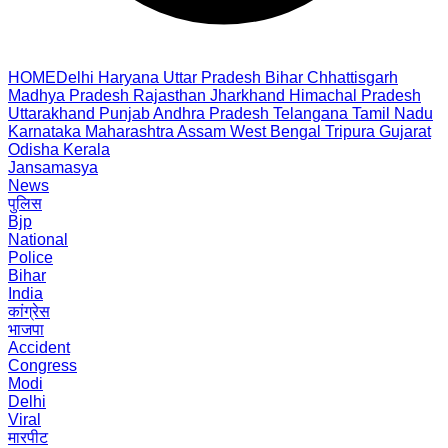
HOME
Delhi
Haryana
Uttar Pradesh
Bihar
Chhattisgarh
Madhya Pradesh
Rajasthan
Jharkhand
Himachal Pradesh
Uttarakhand
Punjab
Andhra Pradesh
Telangana
Tamil Nadu
Karnataka
Maharashtra
Assam
West Bengal
Tripura
Gujarat
Odisha
Kerala
Jansamasya
News
पुलिस
Bjp
National
Police
Bihar
India
कांग्रेस
भाजपा
Accident
Congress
Modi
Delhi
Viral
मारपीट