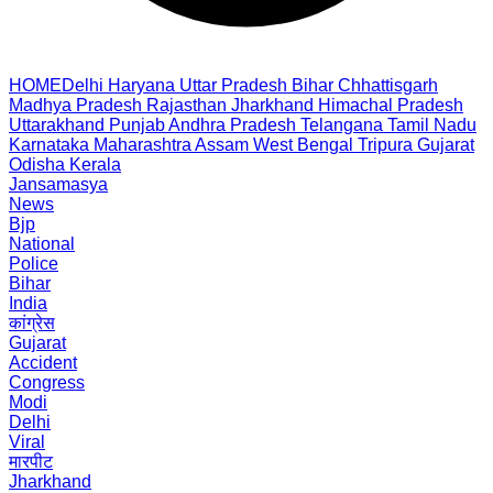
HOME
Delhi
Haryana
Uttar Pradesh
Bihar
Chhattisgarh
Madhya Pradesh
Rajasthan
Jharkhand
Himachal Pradesh
Uttarakhand
Punjab
Andhra Pradesh
Telangana
Tamil Nadu
Karnataka
Maharashtra
Assam
West Bengal
Tripura
Gujarat
Odisha
Kerala
Jansamasya
News
Bjp
National
Police
Bihar
India
कांग्रेस
Gujarat
Accident
Congress
Modi
Delhi
Viral
मारपीट
Jharkhand