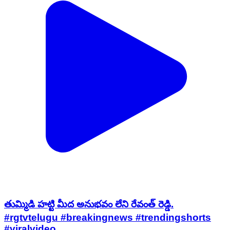
తుమ్మిడి హట్టి మీద అనుభవం లేని రేవంత్ రెడ్డి.
#rgtvtelugu #breakingnews #trendingshorts
#viralvideo