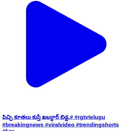
పిచ్చి కూతలు కుస్తే ఖబర్దార్ బిడ్డ.# #rgtvtelugu
#breakingnews #viralvideo #trendingshorts