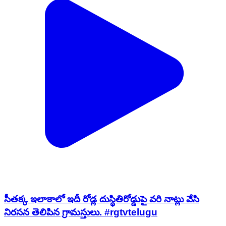
సీతక్క ఇలాకాలో ఇదీ రోడ్ల దుస్థితిరోడ్డుపై వరి నాట్లు వేసి
నిరసన తెలిపిన గ్రామస్తులు. #rgtvtelugu