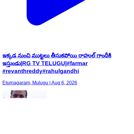
ఇక్కడ నుంచి ముట్టలు తీసుకపోయి రాహుల్ గాంధీకి
ఇస్తుండు|RG TV TELUGU|#farmar
#revanthreddy#rahulgandhi
Eturnagaram, Mulugu | Aug 6, 2026