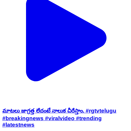
మాటలు జాగ్రత్త లేదంటే నాలుక చీరేస్తాం. #rgtvtelugu
#breakingnews #viralvideo #trending
#latestnews