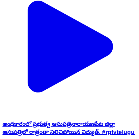
అంధకారంలో ప్రభుత్వ ఆసుపత్రినారాయణపేట జిల్లా
ఆసుపత్రిలో రాత్రంతా నిలిచిపోయిన విద్యుత్. #rgtvtelugu