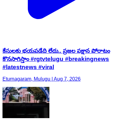
కేసులకు భయపడేది లేదు.. ప్రజల పక్షాన పోరాటం
కొనసాగిస్తాం #rgtvtelugu #breakingnews
#latestnews #viral
Eturnagaram, Mulugu | Aug 7, 2026