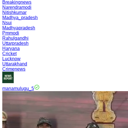
Breakingnews
Narendramodi
Nitishkumar
Madhya_pradesh
Nsui
Madhyapradesh
Pmmodi
Rahulgandhi
Uttarpradesh
Haryana
Cricket
Lucknow
Uttarakhand
Crimenews
manamulugu_5