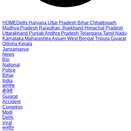
HOME
Delhi
Haryana
Uttar Pradesh
Bihar
Chhattisgarh
Madhya Pradesh
Rajasthan
Jharkhand
Himachal Pradesh
Uttarakhand
Punjab
Andhra Pradesh
Telangana
Tamil Nadu
Karnataka
Maharashtra
Assam
West Bengal
Tripura
Gujarat
Odisha
Kerala
Jansamasya
News
Bjp
National
Police
Bihar
India
कांग्रेस
बीजेपी
Gujarat
Accident
Congress
Modi
Delhi
Viral
मारपीट