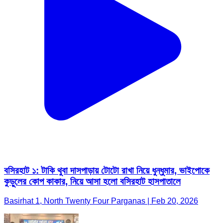
বসিরহাট ১: টাকি থুবা দাসপাড়ায় টোটো রাখা নিয়ে ধুন্ধুমার, ভাইপোকে
কুড়ুলের কোপ কাকার, নিয়ে আসা হলো বসিরহাট হাসপাতালে
Basirhat 1, North Twenty Four Parganas | Feb 20, 2026