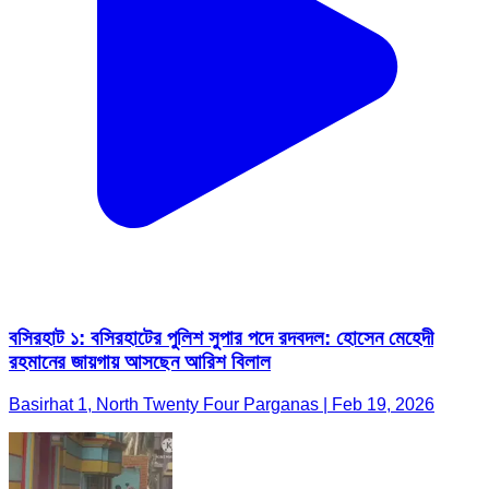
বসিরহাট ১: বসিরহাটের পুলিশ সুপার পদে রদবদল: হোসেন মেহেদী
রহমানের জায়গায় আসছেন আরিশ বিলাল
Basirhat 1, North Twenty Four Parganas | Feb 19, 2026