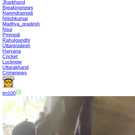
Jharkhand
Breakingnews
Narendramodi
Nitishkumar
Madhya_pradesh
Nsui
Pmmodi
Rahulgandhi
Uttarpradesh
Haryana
Cricket
Lucknow
Uttarakhand
Crimenews
tm100