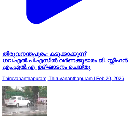
തിരുവനന്തപുരം: കടുക്കാക്കുന്ന്
ഗവ.എല്‍.പി.എസില്‍ വര്‍ണക്കൂടാരം ജി. സ്റ്റീഫന്‍
എം.എല്‍.എ ഉദ്ഘാടനം ചെയ്തു
Thiruvananthapuram, Thiruvananthapuram | Feb 20, 2026