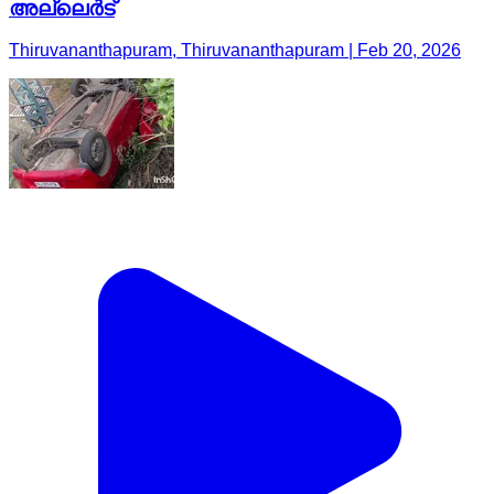
അല്ലെർട്
Thiruvananthapuram, Thiruvananthapuram | Feb 20, 2026