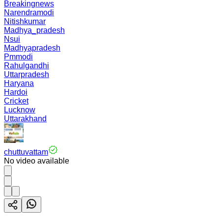
Breakingnews
Narendramodi
Nitishkumar
Madhya_pradesh
Nsui
Madhyapradesh
Pmmodi
Rahulgandhi
Uttarpradesh
Haryana
Hardoi
Cricket
Lucknow
Uttarakhand
chuttuvattam
No video available