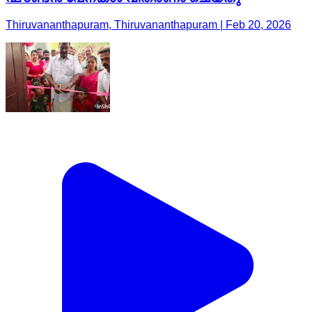
Thiruvananthapuram, Thiruvananthapuram | Feb 20, 2026