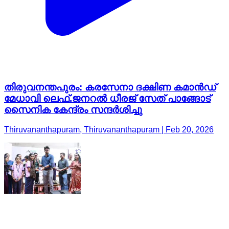
തിരുവനന്തപുരം: കരസേനാ ദക്ഷിണ കമാൻഡ്
മേധാവി ലെഫ്.ജനറൽ ധീരജ് സേത് പാങ്ങോട്
സൈനിക കേന്ദ്രം സന്ദർശിച്ചു
Thiruvananthapuram, Thiruvananthapuram | Feb 20, 2026