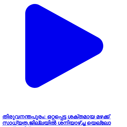
തിരുവനന്തപുരം: ഒറ്റപ്പെട്ട ശക്തമായ മഴക്ക്
സാധ്യത,ജില്ലയിൽ ശനിയാഴ്ച്ച യെല്ലോ