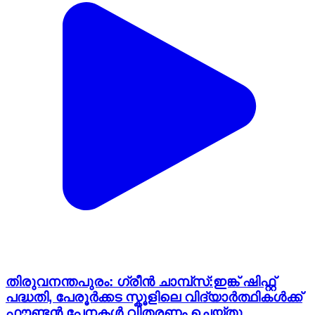
തിരുവനന്തപുരം: ഗ്രീന്‍ ചാമ്പ്സ്:ഇങ്ക് ഷിഫ്റ്റ്
പദ്ധതി, പേരൂർക്കട സ്കൂളിലെ വിദ്യാർത്ഥികൾക്ക്
ഫൗണ്ടന്‍ പേനകൾ വിതരണം ചെയ്തു