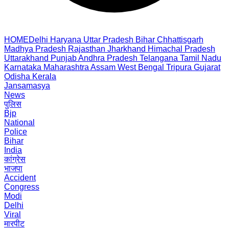
HOME
Delhi
Haryana
Uttar Pradesh
Bihar
Chhattisgarh
Madhya Pradesh
Rajasthan
Jharkhand
Himachal Pradesh
Uttarakhand
Punjab
Andhra Pradesh
Telangana
Tamil Nadu
Karnataka
Maharashtra
Assam
West Bengal
Tripura
Gujarat
Odisha
Kerala
Jansamasya
News
पुलिस
Bjp
National
Police
Bihar
India
कांग्रेस
भाजपा
Accident
Congress
Modi
Delhi
Viral
मारपीट