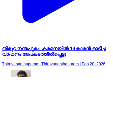
തിരുവനന്തപുരം: കരമനയില്‍ 14കാരൻ ഓടിച്ച
വാഹനം അപകടത്തില്‍പ്പെട്ടു
Thiruvananthapuram, Thiruvananthapuram | Feb 20, 2026