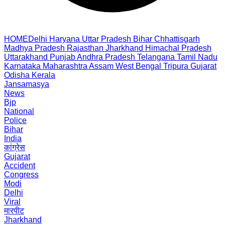
HOME
Delhi
Haryana
Uttar Pradesh
Bihar
Chhattisgarh
Madhya Pradesh
Rajasthan
Jharkhand
Himachal Pradesh
Uttarakhand
Punjab
Andhra Pradesh
Telangana
Tamil Nadu
Karnataka
Maharashtra
Assam
West Bengal
Tripura
Gujarat
Odisha
Kerala
Jansamasya
News
Bjp
National
Police
Bihar
India
कांग्रेस
Gujarat
Accident
Congress
Modi
Delhi
Viral
मारपीट
Jharkhand