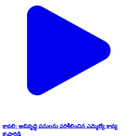
కావలి: అభివృద్ధి పనులను పరిశీలించిన ఎమ్మెల్యే కావ్య
కృష్ణారెడ్డి