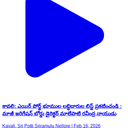
కావలి: ఎయిర్ పోర్ట్ భూముల లబ్ధిదారుల లిస్ట్ ప్రకటించండి :
మాజీ ఇరిగేషన్ బోర్డు డైరెక్టర్ మాలేపాటి రవీంద్ర నాయుడు
Kavali, Sri Potti Sriramulu Nellore | Feb 16, 2026