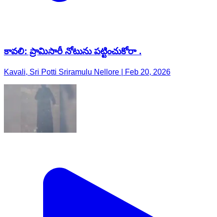
కావలి: ప్రామిసారీ నోటును పట్టించుకోరా .
Kavali, Sri Potti Sriramulu Nellore | Feb 20, 2026