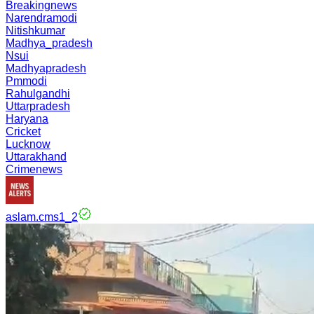
Breakingnews
Narendramodi
Nitishkumar
Madhya_pradesh
Nsui
Madhyapradesh
Pmmodi
Rahulgandhi
Uttarpradesh
Haryana
Cricket
Lucknow
Uttarakhand
Crimenews
aslam.cms1_2