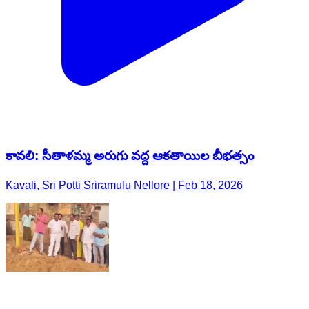
కావలి: సీతాళమ్మ అరుగు వద్ద ఆకతాయిల బీభత్సం
Kavali, Sri Potti Sriramulu Nellore | Feb 18, 2026