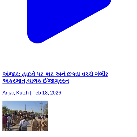
અંજાર: હાઇવે પર કાર અને છકડા વચ્ચે ગંભીર
અકસ્માત,ચાલક ઈજાગ્રસ્ત
Anjar, Kutch | Feb 18, 2026