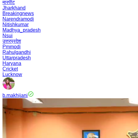
मारपीट
Jharkhand
Breakingnews
Narendramodi
Nitishkumar
Madhya_pradesh
Nsui
उत्तरप्रदेश
Pmmodi
Rahulgandhi
Uttarpradesh
Haryana
Cricket
Lucknow
b.makhijani