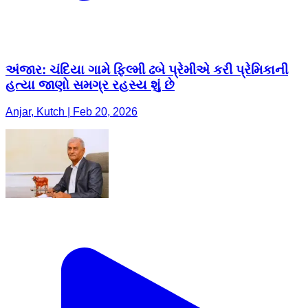
અંજાર: ચંદિયા ગામે ફિલ્મી ઢબે પ્રેમીએ કરી પ્રેમિકાની
હત્યા જાણો સમગ્ર રહસ્ય શું છે
Anjar, Kutch | Feb 20, 2026