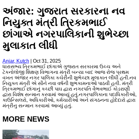
અંજાર: ગુજરાત સરકારના નવ
નિયુક્ત મંત્રી ત્રિકમભાઈ
છાંગાએ નગરપાલિકાની શુભેચ્છા
મુલાકાત લીધી
Anjar, Kutch
|
Oct 31, 2025
ધારાસભ્ય ત્રિકમભાઈ છાંગાએ ગુજરાત સરકારમા ઉચ્ચ અને
ટેકનોલોજી શિક્ષણ વિભાગના મંત્રી બન્યા બાદ આજ રોજ પ્રથમ
વખત અંજાર નગર પાલિકા કચેરીની શુભેચ્છા મુલાકાત લીધી હતી.નવ
નિયુક્ત મંત્રી એ સૌને નવા વર્ષની શુભકામનાઓ પાઠવી હતી. મંત્રી
ત્રિકમભાઈ છાંગાનું કચ્છી પાઘ દ્વારા નગરપતિ વૈભવભાઈ કોડરાણી
દ્વારા વિશેષ સન્માન કરવામાં આવ્યું હતું.નગરપાલિકાના પદાધિકારીઓ,
કાઉન્સિલરો, અધિકારીઓ, કર્મચારીઓ અને સંગઠનના હોદેદારો દ્વારા
મંત્રીનુ સન્માન કરવામાં આવ્યું હતું.
MORE NEWS