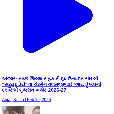
અંજાર: કચ્છ જિલ્લા સહકારી દૂધ ઉત્પાદક સંઘ લી.
“સરહદ ડેરી”ના ચેરમેન વલમજીભાઈ આર. હુંબલની
દ્રષ્ટિએ ગુજરાત બજેટ 2026-27
Anjar, Kutch | Feb 19, 2026