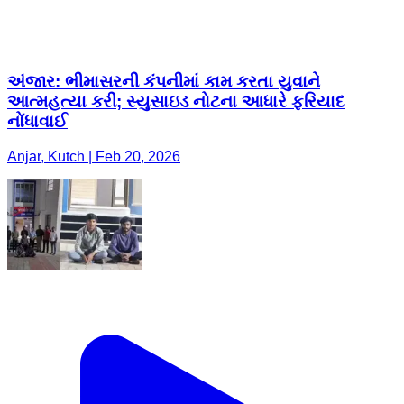
અંજાર: ભીમાસરની કંપનીમાં કામ કરતા યુવાને
આત્મહત્યા કરી; સ્યુસાઇડ નોટના આધારે ફરિયાદ
નોંધાવાઈ
Anjar, Kutch | Feb 20, 2026