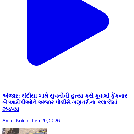
અંજાર: ચંદીયા ગામે યુવતીની હત્યા કરી કૂવામાં ફેંકનાર
બે આરોપીઓને અંજાર પોલીસે ગણતરીના કલાકોમાં
ઝડપ્યા
Anjar, Kutch | Feb 20, 2026