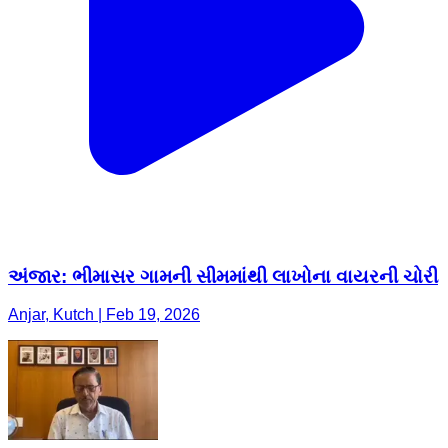
અંજાર: ભીમાસર ગામની સીમમાંથી લાખોના વાયરની ચોરી
Anjar, Kutch | Feb 19, 2026