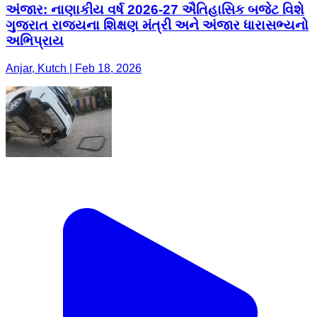
અંજાર: નાણાકીય વર્ષ 2026-27 ઐતિહાસિક બજેટ વિશે
ગુજરાત રાજ્યના શિક્ષણ મંત્રી અને અંજાર ધારાસભ્યનો
અભિપ્રાય
Anjar, Kutch | Feb 18, 2026