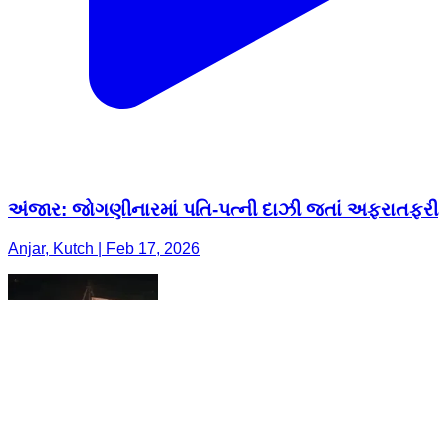
અંજાર: જોગણીનારમાં પતિ-પત્ની દાઝી જતાં અફરાતફરી
Anjar, Kutch | Feb 17, 2026