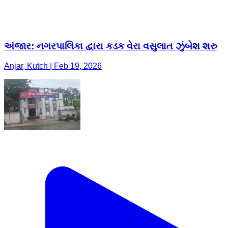
અંજાર: નગરપાલિકા દ્વારા કડક વેરા વસુલાત ઝુંબેશ શરુ
Anjar, Kutch | Feb 19, 2026