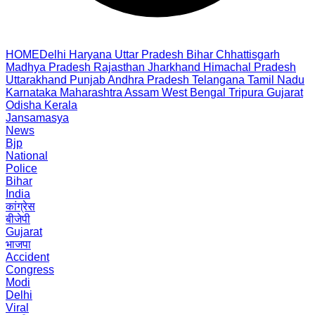
HOME
Delhi
Haryana
Uttar Pradesh
Bihar
Chhattisgarh
Madhya Pradesh
Rajasthan
Jharkhand
Himachal Pradesh
Uttarakhand
Punjab
Andhra Pradesh
Telangana
Tamil Nadu
Karnataka
Maharashtra
Assam
West Bengal
Tripura
Gujarat
Odisha
Kerala
Jansamasya
News
Bjp
National
Police
Bihar
India
कांग्रेस
बीजेपी
Gujarat
भाजपा
Accident
Congress
Modi
Delhi
Viral