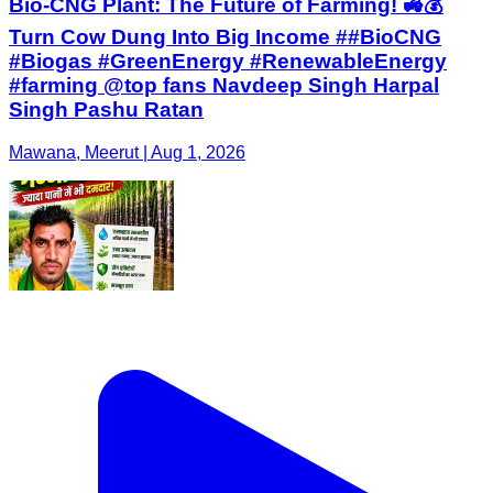
Bio-CNG Plant: The Future of Farming! 🚜💰
Turn Cow Dung Into Big Income ##BioCNG
#Biogas #GreenEnergy #RenewableEnergy
#farming @top fans Navdeep Singh Harpal
Singh Pashu Ratan
Mawana, Meerut | Aug 1, 2026