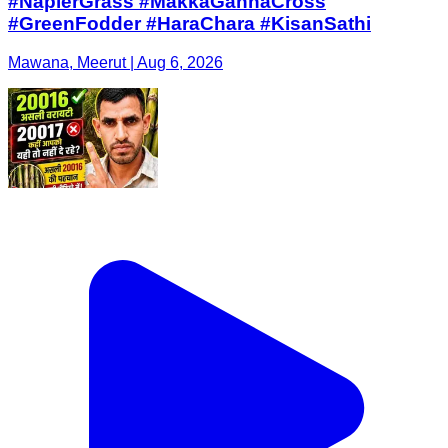
#NapierGrass #MakkaGannaCross
#GreenFodder #HaraChara #KisanSathi
Mawana, Meerut | Aug 6, 2026