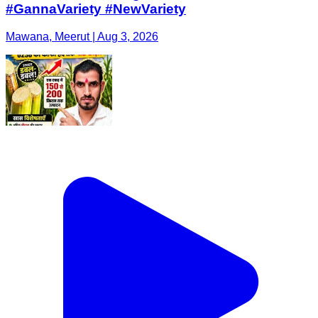
#GannaVariety #NewVariety
Mawana, Meerut | Aug 3, 2026