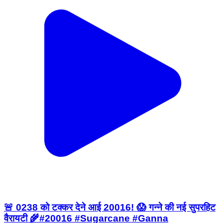
🚨 0238 को टक्कर देने आई 20016! 😱 गन्ने की नई सुपरहिट
वैरायटी 🌾#20016 #Sugarcane #Ganna