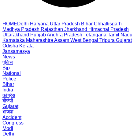
HOME
Delhi
Haryana
Uttar Pradesh
Bihar
Chhattisgarh
Madhya Pradesh
Rajasthan
Jharkhand
Himachal Pradesh
Uttarakhand
Punjab
Andhra Pradesh
Telangana
Tamil Nadu
Karnataka
Maharashtra
Assam
West Bengal
Tripura
Gujarat
Odisha
Kerala
Jansamasya
News
पुलिस
Bjp
National
Police
Bihar
India
कांग्रेस
बीजेपी
Gujarat
भाजपा
Accident
Congress
Modi
Delhi