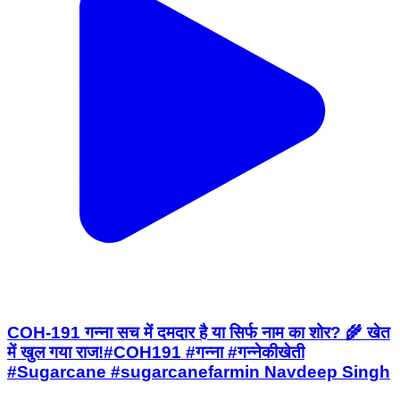
COH-191 गन्ना सच में दमदार है या सिर्फ नाम का शोर? 🌾 खेत
में खुल गया राज!#COH191 #गन्ना #गन्नेकीखेती
#Sugarcane #sugarcanefarmin Navdeep Singh