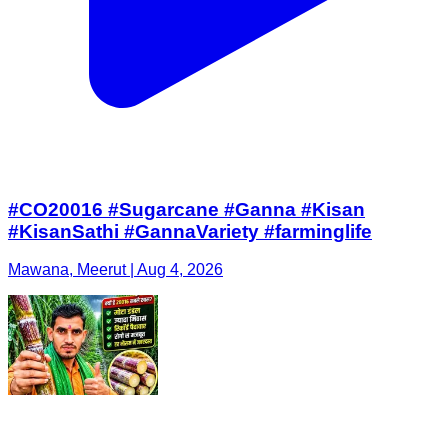
#CO20016 #Sugarcane #Ganna #Kisan
#KisanSathi #GannaVariety #farminglife
Mawana, Meerut | Aug 4, 2026