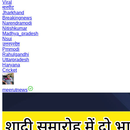
Viral
मारपीट
Jharkhand
Breakingnews
Narendramodi
Nitishkumar
Madhya_pradesh
Nsui
उत्तरप्रदेश
Pmmodi
Rahulgandhi
Uttarpradesh
Haryana
Cricket
meerutnews