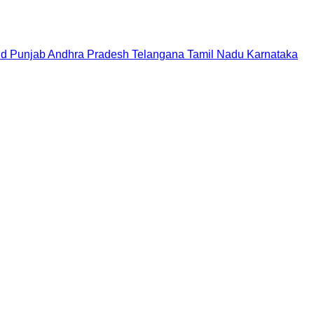
nd
Punjab
Andhra Pradesh
Telangana
Tamil Nadu
Karnataka