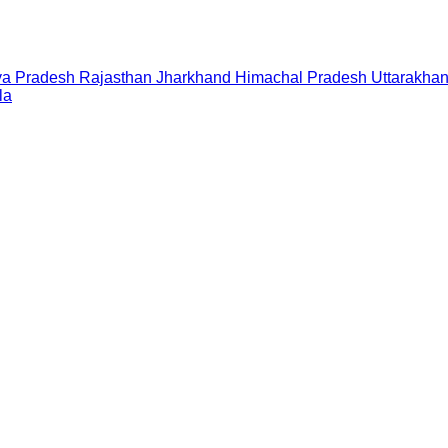
a Pradesh
Rajasthan
Jharkhand
Himachal Pradesh
Uttarakha
la