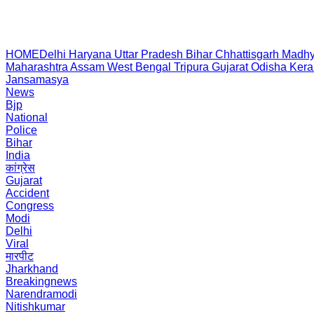
HOME
Delhi
Haryana
Uttar Pradesh
Bihar
Chhattisgarh
Madhy
Maharashtra
Assam
West Bengal
Tripura
Gujarat
Odisha
Kera
Jansamasya
News
Bjp
National
Police
Bihar
India
कांग्रेस
Gujarat
Accident
Congress
Modi
Delhi
Viral
मारपीट
Jharkhand
Breakingnews
Narendramodi
Nitishkumar