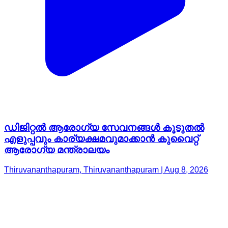
ഡിജിറ്റൽ ആരോഗ്യ സേവനങ്ങൾ കൂടുതൽ
എളുപ്പവും കാര്യക്ഷമവുമാക്കാൻ കുവൈറ്റ്
ആരോഗ്യ മന്ത്രാലയം
Thiruvananthapuram, Thiruvananthapuram | Aug 8, 2026