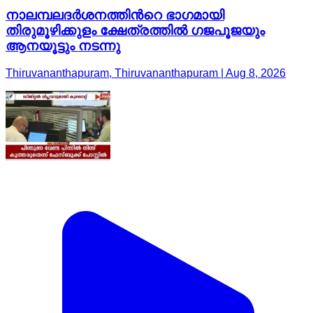
നാലമ്പലദർശനത്തിന്‍റെ ഭാഗമായി
തിരുമൂഴിക്കുളം ക്ഷേത്രത്തിൽ ഗജപൂജയും
ആനയൂട്ടും നടന്നു
Thiruvananthapuram, Thiruvananthapuram | Aug 8, 2026