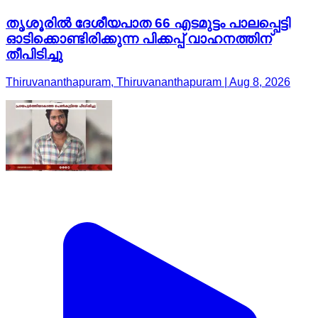
തൃശൂരിൽ ദേശീയപാത 66 എടമുട്ടം പാലപ്പെട്ടി
ഓടിക്കൊണ്ടിരിക്കുന്ന പിക്കപ്പ് വാഹനത്തിന്
തീപിടിച്ചു
Thiruvananthapuram, Thiruvananthapuram | Aug 8, 2026