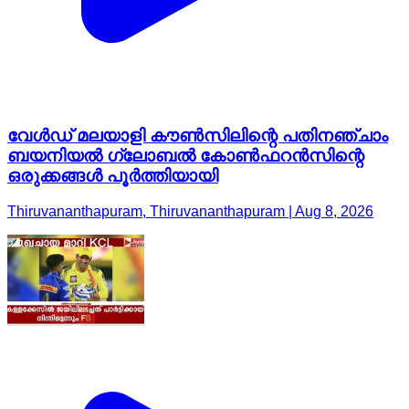
വേൾഡ് മലയാളി കൗൺസിലിന്റെ പതിനഞ്ചാം
ബയനിയൽ ഗ്ലോബൽ കോൺഫറൻസിന്റെ
ഒരുക്കങ്ങൾ പൂർത്തിയായി
Thiruvananthapuram, Thiruvananthapuram | Aug 8, 2026