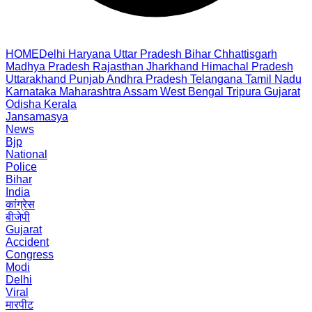
HOME
Delhi
Haryana
Uttar Pradesh
Bihar
Chhattisgarh
Madhya Pradesh
Rajasthan
Jharkhand
Himachal Pradesh
Uttarakhand
Punjab
Andhra Pradesh
Telangana
Tamil Nadu
Karnataka
Maharashtra
Assam
West Bengal
Tripura
Gujarat
Odisha
Kerala
Jansamasya
News
Bjp
National
Police
Bihar
India
कांग्रेस
बीजेपी
Gujarat
Accident
Congress
Modi
Delhi
Viral
मारपीट