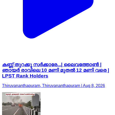
കണ്ണ് തുറക്കൂ സർക്കാരേ...| ലൈവത്തോൺ |
ഞായർ രാവിലെ 10 മണി മുതൽ 12 മണി വരെ |
LPST Rank Holders
Thiruvananthapuram, Thiruvananthapuram | Aug 8, 2026