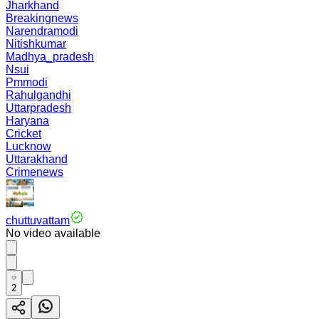
Jharkhand
Breakingnews
Narendramodi
Nitishkumar
Madhya_pradesh
Nsui
Pmmodi
Rahulgandhi
Uttarpradesh
Haryana
Cricket
Lucknow
Uttarakhand
Crimenews
chuttuvattam
No video available
2