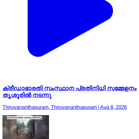
ക്രീഡാഭാരതി സംസ്ഥാന പ്രതിനിധി സമ്മേളനം
തൃശൂരിൽ നടന്നു
Thiruvananthapuram, Thiruvananthapuram | Aug 8, 2026