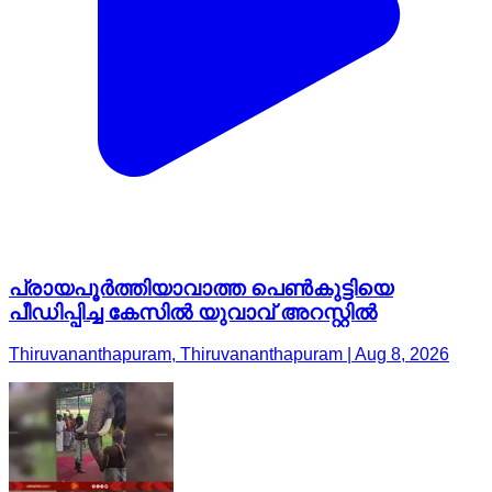
പ്രായപൂർത്തിയാവാത്ത പെൺകുട്ടിയെ
പീഡിപ്പിച്ച കേസിൽ യുവാവ് അറസ്റ്റിൽ
Thiruvananthapuram, Thiruvananthapuram | Aug 8, 2026