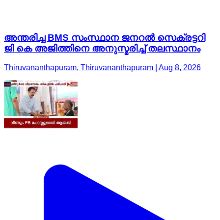
അന്തരിച്ച BMS സംസ്ഥാന ജനറൽ സെക്രട്ടറി
ജി കെ അജിത്തിനെ അനുസ്മരിച്ച് തലസ്ഥാനം
Thiruvananthapuram, Thiruvananthapuram | Aug 8, 2026