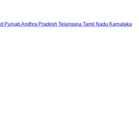
nd
Punjab
Andhra Pradesh
Telangana
Tamil Nadu
Karnataka