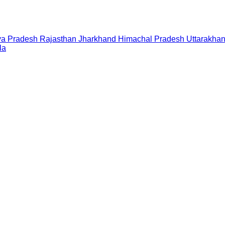
a Pradesh
Rajasthan
Jharkhand
Himachal Pradesh
Uttarakha
la