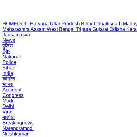
HOME
Delhi
Haryana
Uttar Pradesh
Bihar
Chhattisgarh
Madhy
Maharashtra
Assam
West Bengal
Tripura
Gujarat
Odisha
Kera
Jansamasya
News
पुलिस
Bjp
National
Police
Bihar
India
कांग्रेस
भाजपा
Accident
Congress
Modi
Delhi
Viral
मारपीट
Breakingnews
Narendramodi
Nitishkumar