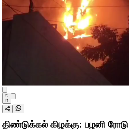
21
திண்டுக்கல் கிழக்கு: பழனி ரோடு 