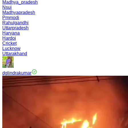
Madhya_pradesh
Nsui
Madhyapradesh
Pmmodi
Rahulgandhi
Uttarpradesh
Haryana
Hardoi
Cricket
Lucknow
Uttarakhand
dglindrakumar