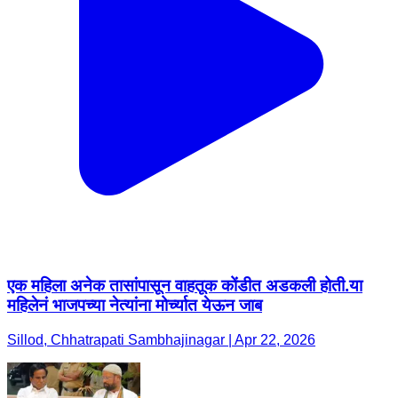
एक महिला अनेक तासांपासून वाहतूक कोंडीत अडकली होती.या
महिलेनं भाजपच्या नेत्यांना मोर्च्यात येऊन जाब
Sillod, Chhatrapati Sambhajinagar | Apr 22, 2026