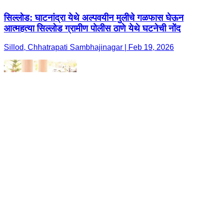
सिल्लोड: घाटनांद्रा येथे अल्पवयीन मुलीचे गळफास घेऊन
आत्महत्या सिल्लोड ग्रामीण पोलीस ठाणे येथे घटनेची नोंद
Sillod, Chhatrapati Sambhajinagar | Feb 19, 2026