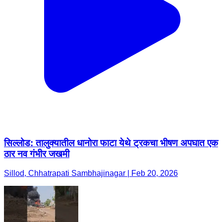
सिल्लोड: तालुक्यातील धानोरा फाटा येथे ट्रकचा भीषण अपघात एक
ठार नव गंभीर जखमी
Sillod, Chhatrapati Sambhajinagar | Feb 20, 2026