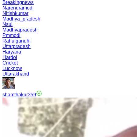
Breakingnews
Narendramodi
Nitishkumar
Madhya_pradesh
Nsui
Madhyapradesh
Pmmodi
Rahulgandhi
Uttarpradesh
Haryana
Hardoi
Cricket
Lucknow
Uttarakhand
shamthakur359