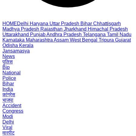
HOME
Delhi
Haryana
Uttar Pradesh
Bihar
Chhattisgarh
Madhya Pradesh
Rajasthan
Jharkhand
Himachal Pradesh
Uttarakhand
Punjab
Andhra Pradesh
Telangana
Tamil Nadu
Karnataka
Maharashtra
Assam
West Bengal
Tripura
Gujarat
Odisha
Kerala
Jansamasya
News
पुलिस
Bjp
National
Police
Bihar
India
कांग्रेस
भाजपा
Accident
Congress
Modi
Delhi
Viral
मारपीट