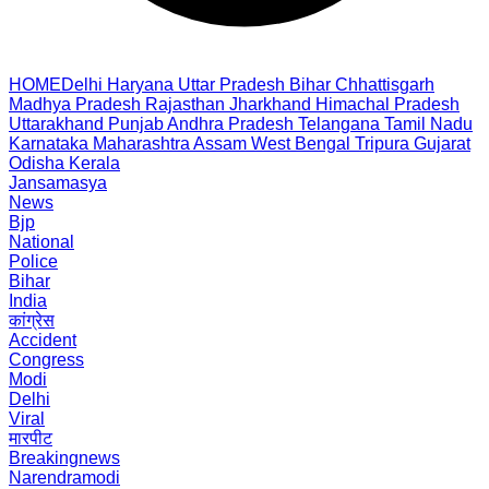
HOME
Delhi
Haryana
Uttar Pradesh
Bihar
Chhattisgarh
Madhya Pradesh
Rajasthan
Jharkhand
Himachal Pradesh
Uttarakhand
Punjab
Andhra Pradesh
Telangana
Tamil Nadu
Karnataka
Maharashtra
Assam
West Bengal
Tripura
Gujarat
Odisha
Kerala
Jansamasya
News
Bjp
National
Police
Bihar
India
कांग्रेस
Accident
Congress
Modi
Delhi
Viral
मारपीट
Breakingnews
Narendramodi