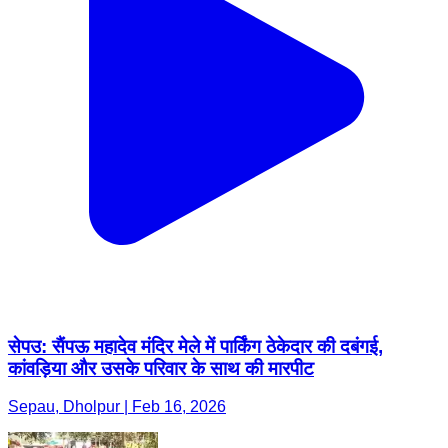
सेपउ: सैंपऊ महादेव मंदिर मेले में पार्किंग ठेकेदार की दबंगई,
कांवड़िया और उसके परिवार के साथ की मारपीट
Sepau, Dholpur | Feb 16, 2026