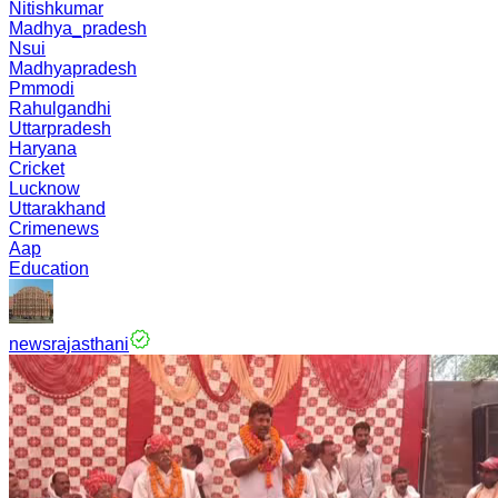
Nitishkumar
Madhya_pradesh
Nsui
Madhyapradesh
Pmmodi
Rahulgandhi
Uttarpradesh
Haryana
Cricket
Lucknow
Uttarakhand
Crimenews
Aap
Education
newsrajasthani