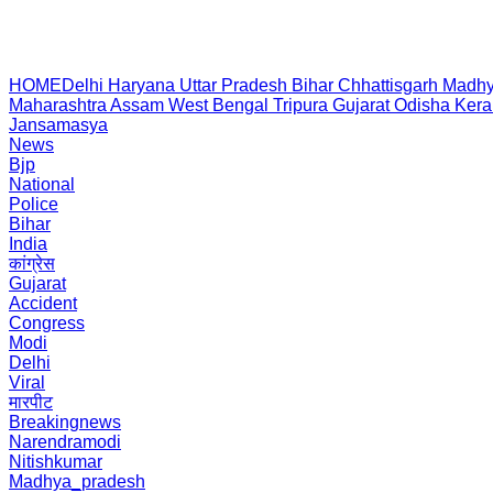
HOME
Delhi
Haryana
Uttar Pradesh
Bihar
Chhattisgarh
Madhy
Maharashtra
Assam
West Bengal
Tripura
Gujarat
Odisha
Kera
Jansamasya
News
Bjp
National
Police
Bihar
India
कांग्रेस
Gujarat
Accident
Congress
Modi
Delhi
Viral
मारपीट
Breakingnews
Narendramodi
Nitishkumar
Madhya_pradesh