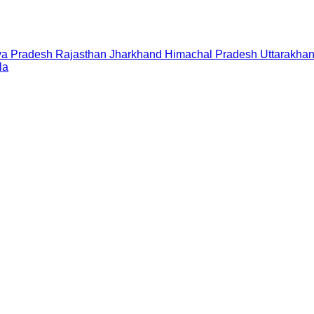
a Pradesh
Rajasthan
Jharkhand
Himachal Pradesh
Uttarakha
la