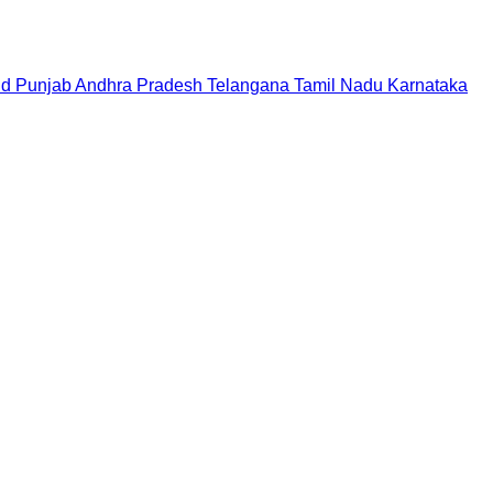
nd
Punjab
Andhra Pradesh
Telangana
Tamil Nadu
Karnataka