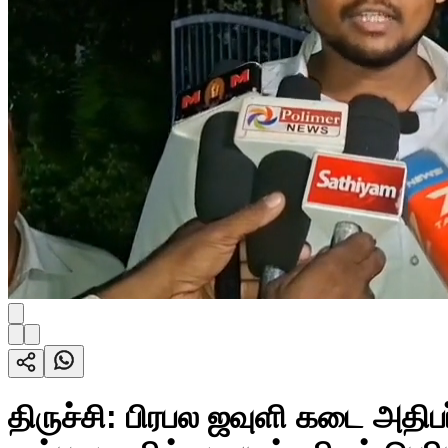
திருச்சி: பிரபல ஜவுளி கடை அதிபர