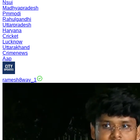
Nsui
Madhyapradesh
Pmmodi
Rahulgandhi
Uttarpradesh
Haryana
Cricket
Lucknow
Uttarakhand
Crimenews
Aap
ramesh8way_1