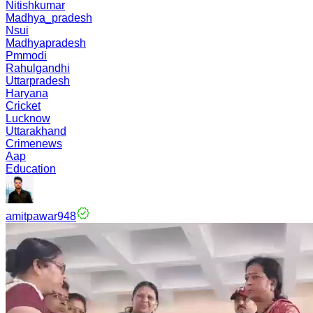
Nitishkumar
Madhya_pradesh
Nsui
Madhyapradesh
Pmmodi
Rahulgandhi
Uttarpradesh
Haryana
Cricket
Lucknow
Uttarakhand
Crimenews
Aap
Education
amitpawar948