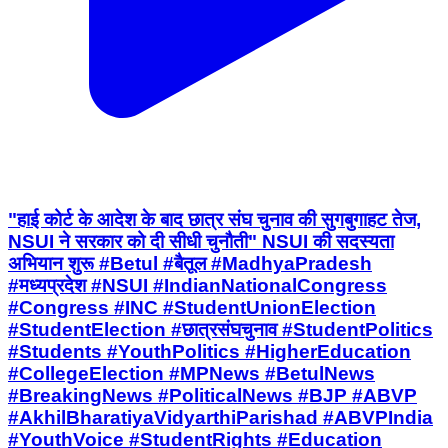
"हाई कोर्ट के आदेश के बाद छात्र संघ चुनाव की सुगबुगाहट तेज,
NSUI ने सरकार को दी सीधी चुनौती" NSUI की सदस्यता
अभियान शुरू #Betul #बैतूल #MadhyaPradesh
#मध्यप्रदेश #NSUI #IndianNationalCongress
#Congress #INC #StudentUnionElection
#StudentElection #छात्रसंघचुनाव #StudentPolitics
#Students #YouthPolitics #HigherEducation
#CollegeElection #MPNews #BetulNews
#BreakingNews #PoliticalNews #BJP #ABVP
#AkhilBharatiyaVidyarthiParishad #ABVPIndia
#YouthVoice #StudentRights #Education