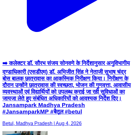
➡️ कलेक्टर डॉ. सौरभ संजय सोनवणे के निर्देशानुसार अनुविभागीय
दण्डाधिकारी (एसडीएम) डॉ. अभिजीत सिंह ने नेताजी सुभाष चंद्र
बोस बालक छात्रावास का आकस्मिक निरीक्षण किया। निरीक्षण के
दौरान उन्होंने छात्रावास की स्वच्छता, भोजन की गुणवत्ता, आवासीय
व्यवस्थाओं एवं विद्यार्थियों को उपलब्ध कराई जा रही सुविधाओं का
जायजा लेते हुए संबंधित अधिकारियों को आवश्यक निर्देश दिए।
Jansampark Madhya Pradesh
#JansamparkMP #बैतूल #betul
Betul, Madhya Pradesh | Aug 4, 2026