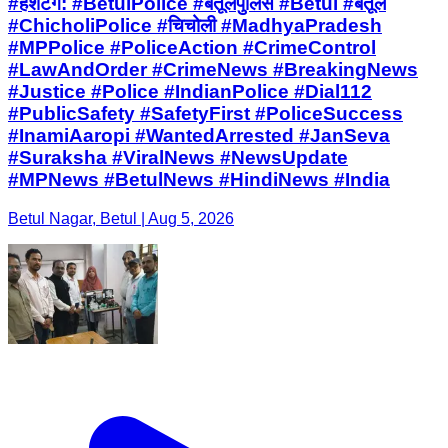
#हैशटैग: #BetulPolice #बैतूलपुलिस #Betul #बैतूल
#ChicholiPolice #चिचोली #MadhyaPradesh
#MPPolice #PoliceAction #CrimeControl
#LawAndOrder #CrimeNews #BreakingNews
#Justice #Police #IndianPolice #Dial112
#PublicSafety #SafetyFirst #PoliceSuccess
#InamiAaropi #WantedArrested #JanSeva
#Suraksha #ViralNews #NewsUpdate
#MPNews #BetulNews #HindiNews #India
Betul Nagar, Betul | Aug 5, 2026