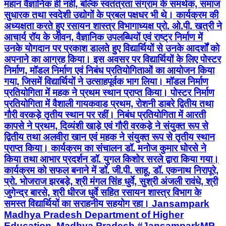
महान वैज्ञानिक ही नहीं, बल्कि स्वतंत्रता संग्राम के समर्थक, समाज
सुधारक तथा स्वदेशी उद्योगों के प्रबल पक्षधर भी थे। कार्यक्रम की
अध्यक्षता करते हुए रसायन शास्त्र विभागाध्यक्ष प्रो. ओ.पी. खत्री ने
आचार्य रॉय के जीवन, वैज्ञानिक उपलब्धियों एवं राष्ट्र निर्माण में
उनके योगदान पर प्रकाश डालते हुए विद्यार्थियों से उनके आदर्शों को
अपनाने का आग्रह किया। इस अवसर पर विद्यार्थियों के लिए पोस्टर
निर्माण, मॉडल निर्माण एवं निबंध प्रतियोगिताओं का आयोजन किया
गया, जिसमें विद्यार्थियों ने उत्साहपूर्वक भाग लिया। मॉडल निर्माण
प्रतियोगिता में महक ने प्रथम स्थान प्राप्त किया। पोस्टर निर्माण
प्रतियोगिता में वैशाली गायकवाड प्रथम, रोशनी डाबरे द्वितीय तथा
गौरी वरकड़े तृतीय स्थान पर रहीं। निबंध प्रतियोगिता में आरती
कापसे ने प्रथम, दिव्यंशी खाड़े एवं गौरी वरकड़े ने संयुक्त रूप से
द्वितीय तथा अलवीरा खान एवं महक ने संयुक्त रूप से तृतीय स्थान
प्राप्त किया। कार्यक्रम का संचालन डॉ. मनोज कुमार घोरसे ने
किया तथा आभार प्रदर्शन डॉ. युगल किशोर सरले द्वारा किया गया।
कार्यक्रम को सफल बनाने में डॉ. जी.पी. साहू, डॉ. एकनाथ निरापूरे,
प्रो. भोजराज झरबड़े, श्री मंगल सिंह धुर्वे, सुश्री अंजली रावंधे, श्री
जुगेन्द्र बारसे, श्री धीरज धुर्वे सहित रसायन शास्त्र विभाग के
समस्त विद्यार्थियों का सराहनीय सहयोग रहा। Jansampark
Madhya Pradesh Department of Higher
Education, Madhya Pradesh #JansamparkMP