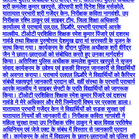
श्री कमलेश कुमार खरपुसे, डीएसपी श्री दिनेश सिंह मर्सकोले,
यातायात प्रभारी श्री गजेंद्र केन, निरीक्षक कविता नागवंशी, उप
निरीक्षक रश्मि ठाकुर एवं साइबर टीम, जिला शिक्षा अधिकारी
कार्यालय से प्राचार्य एल.एल. लिल्हौरे, प्रभारी प्राचार्य आरके
मालवीय, टीओटी प्रशिक्षित शिक्षक रमेश कुमार पिंजारे एवं दशरथ
गावंडे तथा शिक्षक पुरुषोत्तम देशमुख द्वारा मां सरस्वती के पूजन के
साथ किया गया। कार्यक्रम के दौरान पुलिस अधीक्षक श्री वीरेंद्र
जैन ने छात्र-छात्राओं को संबोधित करते हुए उनका मार्गदर्शन
किया। अतिरिक्त पुलिस अधीक्षक कमलेश कुमार खरपुसे ने सृजन
संवाद कार्यक्रम के उद्देश्य एवं इसकी विस्तृत जानकारी से विद्यार्थियों
को अवगत कराया। प्राचार्य एलएल लिल्हौरे ने विद्यार्थियों को कैरियर
संबंधी महत्वपूर्ण जानकारी प्रदान की, वहीं संस्था के प्रभारी प्राचार्य
आरके मालवीय ने साइबर सेफ्टी के प्रति विद्यार्थियों को जागरूक
किया। टीओटी प्रशिक्षित शिक्षक रमेश कुमार पिंजारे एवं दशरथ
गावंडे ने मेरे अधिकार और मेरी जिम्मेदारी विषय पर प्रकाश डाला।
यातायात प्रभारी गजेंद्र केन ने विद्यार्थियों को सड़क सुरक्षा एवं
यातायात नियमों की जानकारी दी। निरीक्षक कविता नागवंशी ने
महिला सुरक्षा तथा उप निरीक्षक रश्मि ठाकुर ने बाल विवाह प्रतिषेध
अधिनियम एवं जेजे एक्ट के संबंध में विस्तार से जानकारी प्रदान
की। कार्यक्रम के अंत में विद्यालय के छात्र-छात्राओं को पुलिस की