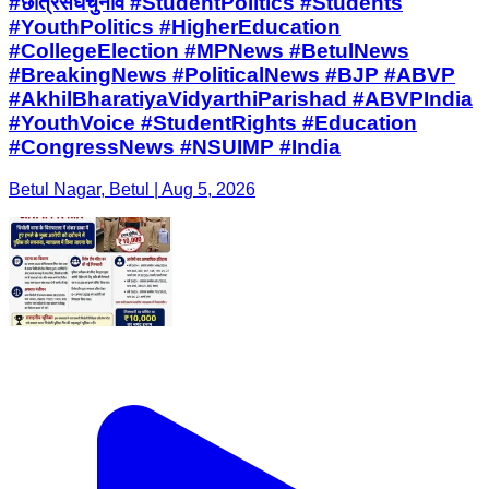
#छात्रसंघचुनाव #StudentPolitics #Students
#YouthPolitics #HigherEducation
#CollegeElection #MPNews #BetulNews
#BreakingNews #PoliticalNews #BJP #ABVP
#AkhilBharatiyaVidyarthiParishad #ABVPIndia
#YouthVoice #StudentRights #Education
#CongressNews #NSUIMP #India
Betul Nagar, Betul | Aug 5, 2026