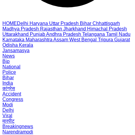
HOME
Delhi
Haryana
Uttar Pradesh
Bihar
Chhattisgarh
Madhya Pradesh
Rajasthan
Jharkhand
Himachal Pradesh
Uttarakhand
Punjab
Andhra Pradesh
Telangana
Tamil Nadu
Karnataka
Maharashtra
Assam
West Bengal
Tripura
Gujarat
Odisha
Kerala
Jansamasya
News
Bjp
National
Police
Bihar
India
कांग्रेस
Accident
Congress
Modi
Delhi
Viral
मारपीट
Breakingnews
Narendramodi