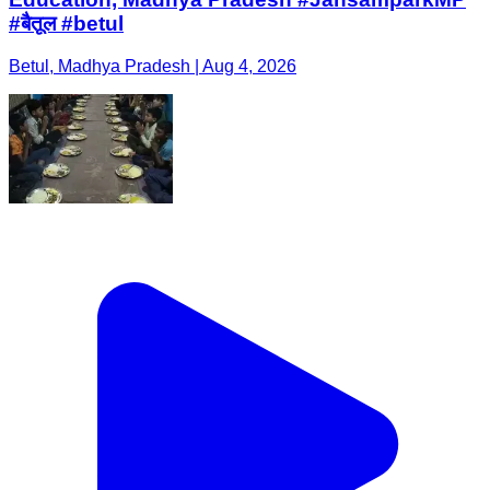
#बैतूल #betul
Betul, Madhya Pradesh | Aug 4, 2026