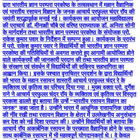
द्वारा भारतीय ज्ञान परम्परा प्रकोष्ठ के तत्वावधान में महान वैज्ञानिक
एवं भारतीय रसायन विज्ञान के जनक आचार्य प्रफुल्ल चंद्र रॉय की
जयंती श्रद्धापूर्वक मनाई गई। कार्यक्रम का आयोजन महाविद्यालय
की प्राचार्य डॉ. मीनाक्षी चौबे एवं वरिष्ठ प्राध्यापक डॉ. अनिता सोनी
के मार्गदर्शन तथा भारतीय ज्ञान परम्परा प्रकोष्ठ के संयोजक प्रो.
राकेश कुमार पवार के निर्देशन में सम्पन्न हुआ। कार्यक्रम के प्रारंभ
में प्रो. राकेश कुमार पवार ने विद्यार्थियों को भारतीय ज्ञान परम्परा
प्रकोष्ठ की गतिविधियों से अवगत कराते हुए आगामी आयोजित होने
वाले कार्यक्रमों की जानकारी प्रदान की तथा भारतीय ज्ञान परम्परा
के संरक्षण एवं संवर्धन में विद्यार्थियों की सक्रिय सहभागिता का
आह्वान किया। इसके पश्चात वृत्तचित्र प्रदर्शन के द्वारा विद्यार्थियों
को भारत के महान रसायन शास्त्री आचार्य प्रफुल्ल चंद्र रे के
व्यक्तित्व एवं कृतित्व का परिचय दिया गया । मुख्य वक्ता प्रो. दुर्गेश
राने ने आचार्य प्रफुल्ल चंद्र रॉय के व्यक्तित्व एवं कृतित्व पर विस्तृत
प्रकाश डालते हुए बताया कि उन्हें “भारतीय रसायन विज्ञान का
जनक” कहा जाता है। उन्होंने भारत में आधुनिक रासायनिक उद्योग
की नींव रखी तथा रसायन विज्ञान के क्षेत्र में उल्लेखनीय अनुसंधान
कर देश को नई दिशा प्रदान की। उन्होंने विद्यार्थियों को बताया कि
आचार्य रॉय अकार्बनिक रसायन के प्रख्यात वैज्ञानिक होने के साथ-
साथ कार्बनिक रसायन में भी महत्वपूर्ण योगदानकर्ता थे। वे केवल