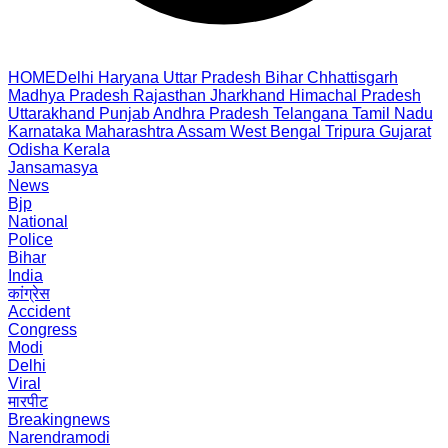
HOME
Delhi
Haryana
Uttar Pradesh
Bihar
Chhattisgarh
Madhya Pradesh
Rajasthan
Jharkhand
Himachal Pradesh
Uttarakhand
Punjab
Andhra Pradesh
Telangana
Tamil Nadu
Karnataka
Maharashtra
Assam
West Bengal
Tripura
Gujarat
Odisha
Kerala
Jansamasya
News
Bjp
National
Police
Bihar
India
कांग्रेस
Accident
Congress
Modi
Delhi
Viral
मारपीट
Breakingnews
Narendramodi