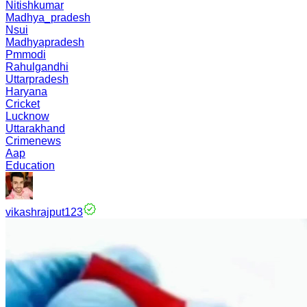
Nitishkumar
Madhya_pradesh
Nsui
Madhyapradesh
Pmmodi
Rahulgandhi
Uttarpradesh
Haryana
Cricket
Lucknow
Uttarakhand
Crimenews
Aap
Education
vikashrajput123