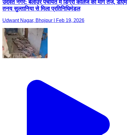
उदवंत नगर: बेलाउर पंचायत में डिग्री कॉलेज की मांग तेज, डीएम
तनय सुल्तानिया से मिला प्रतिनिधिमंडल
Udwant Nagar, Bhojpur | Feb 19, 2026