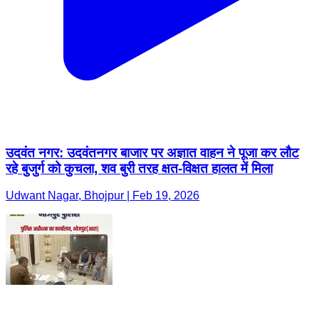
उदवंत नगर: उदवंतनगर बाजार पर अज्ञात वाहन ने पूजा कर लौट
रहे बुजुर्ग को कुचला, शव बुरी तरह क्षत-विक्षत हालत में मिला
Udwant Nagar, Bhojpur | Feb 19, 2026