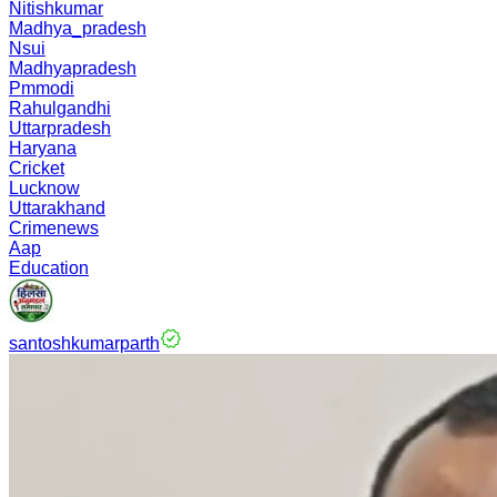
Nitishkumar
Madhya_pradesh
Nsui
Madhyapradesh
Pmmodi
Rahulgandhi
Uttarpradesh
Haryana
Cricket
Lucknow
Uttarakhand
Crimenews
Aap
Education
santoshkumarparth