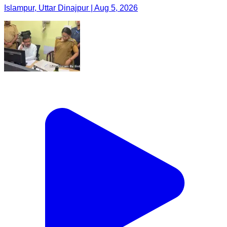
Islampur, Uttar Dinajpur | Aug 5, 2026