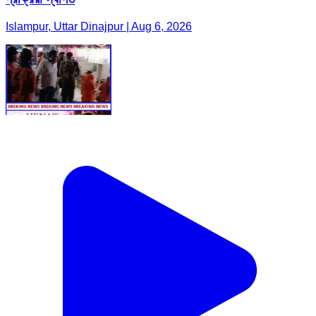
Islampur, Uttar Dinajpur | Aug 6, 2026