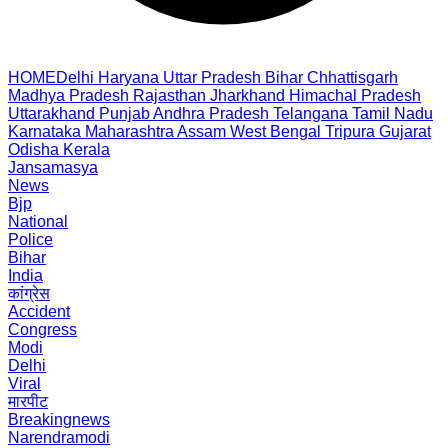
HOME
Delhi
Haryana
Uttar Pradesh
Bihar
Chhattisgarh
Madhya Pradesh
Rajasthan
Jharkhand
Himachal Pradesh
Uttarakhand
Punjab
Andhra Pradesh
Telangana
Tamil Nadu
Karnataka
Maharashtra
Assam
West Bengal
Tripura
Gujarat
Odisha
Kerala
Jansamasya
News
Bjp
National
Police
Bihar
India
कांग्रेस
Accident
Congress
Modi
Delhi
Viral
मारपीट
Breakingnews
Narendramodi