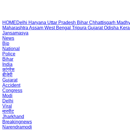
HOME
Delhi
Haryana
Uttar Pradesh
Bihar
Chhattisgarh
Madhy
Maharashtra
Assam
West Bengal
Tripura
Gujarat
Odisha
Kera
Jansamasya
News
Bjp
National
Police
Bihar
India
कांग्रेस
बीजेपी
Gujarat
Accident
Congress
Modi
Delhi
Viral
मारपीट
Jharkhand
Breakingnews
Narendramodi