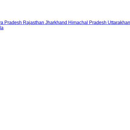
a Pradesh
Rajasthan
Jharkhand
Himachal Pradesh
Uttarakha
la