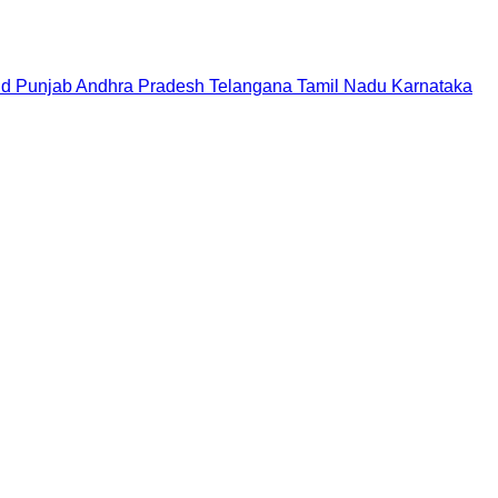
nd
Punjab
Andhra Pradesh
Telangana
Tamil Nadu
Karnataka