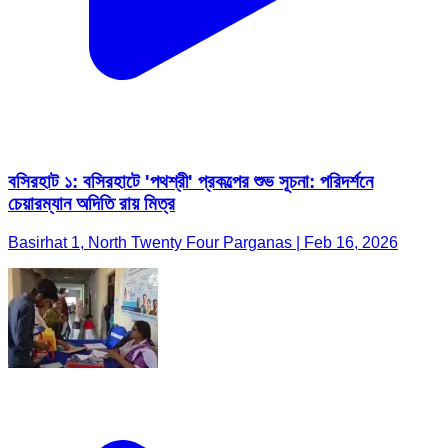
বসিরহাট ১: বসিরহাটে 'পথশ্রী' প্রকল্পের শুভ সূচনা: পরিদর্শনে
চেয়ারম্যান অদিতি রায় মিত্র
Basirhat 1, North Twenty Four Parganas | Feb 16, 2026