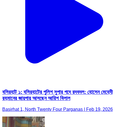
বসিরহাট ১: বসিরহাটের পুলিশ সুপার পদে রদবদল: হোসেন মেহেদী
রহমানের জায়গায় আসছেন আরিশ বিলাল
Basirhat 1, North Twenty Four Parganas | Feb 19, 2026