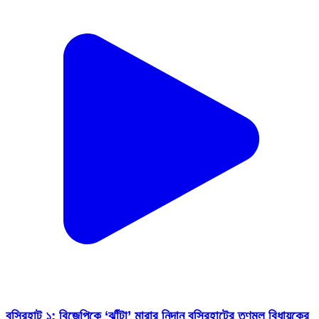
বসিরহাট ১: বিজেপিকে ‘ঝাঁটা’ মারার নিদান বসিরহাটের তৃণমূল বিধায়কের