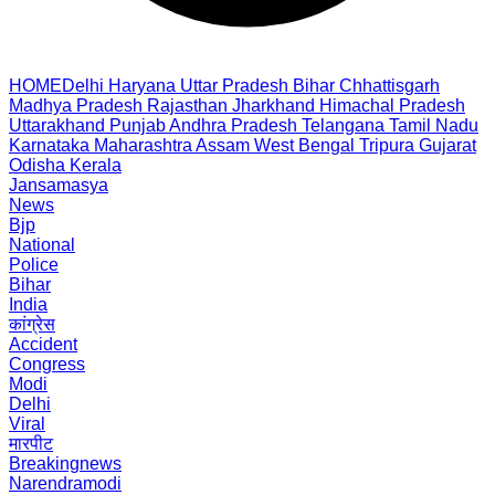
HOME
Delhi
Haryana
Uttar Pradesh
Bihar
Chhattisgarh
Madhya Pradesh
Rajasthan
Jharkhand
Himachal Pradesh
Uttarakhand
Punjab
Andhra Pradesh
Telangana
Tamil Nadu
Karnataka
Maharashtra
Assam
West Bengal
Tripura
Gujarat
Odisha
Kerala
Jansamasya
News
Bjp
National
Police
Bihar
India
कांग्रेस
Accident
Congress
Modi
Delhi
Viral
मारपीट
Breakingnews
Narendramodi