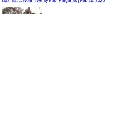
Basirhat 1, North Twenty Four Parganas | Feb 16, 2026