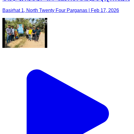
Basirhat 1, North Twenty Four Parganas | Feb 17, 2026