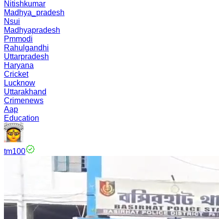
Nitishkumar
Madhya_pradesh
Nsui
Madhyapradesh
Pmmodi
Rahulgandhi
Uttarpradesh
Haryana
Cricket
Lucknow
Uttarakhand
Crimenews
Aap
Education
tm100