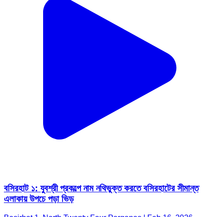
বসিরহাট ১: যুবশ্রী প্রকল্পে নাম নথিভুক্ত করতে বসিরহাটের সীমান্ত
এলাকায় উপচে পড়া ভিড়