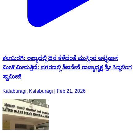
ಕಲಬುರಗಿ: ರಾಜ್ಯದಲ್ಲಿ ದಿನ ಕಳೆದಂತೆ ಮುಸ್ಲಿಂರ ಅಟ್ಟಹಾಸ
ಮೀತಿ‌'ಮೀರುತ್ತಿದೆ: ನಗರದಲ್ಲಿ ಶಿವಸೇನೆ ರಾಜ್ಯಾಧ್ಯಕ್ಷ ಶ್ರೀ ಸಿದ್ದಲಿಂಗ
ಸ್ವಾಮೀಜಿ
Kalaburagi, Kalaburagi | Feb 21, 2026