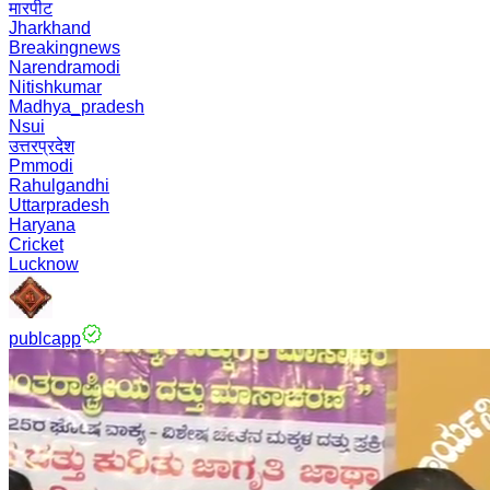
मारपीट
Jharkhand
Breakingnews
Narendramodi
Nitishkumar
Madhya_pradesh
Nsui
उत्तरप्रदेश
Pmmodi
Rahulgandhi
Uttarpradesh
Haryana
Cricket
Lucknow
publcapp