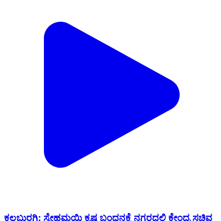
ಕಲಬುರಗಿ: ಸ್ನೇಹಮಯಿ ಕೃಷ್ಣ ಬಂಧನಕ್ಕೆ ನಗರದಲ್ಲಿ ಕೇಂದ್ರ ಸಚಿವ