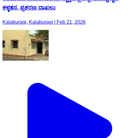
ಕಳ್ಳತನ, ಪ್ರಕರಣ ದಾಖಲು
Kalaburagi, Kalaburagi | Feb 21, 2026