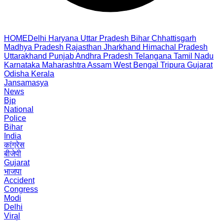
HOME
Delhi
Haryana
Uttar Pradesh
Bihar
Chhattisgarh
Madhya Pradesh
Rajasthan
Jharkhand
Himachal Pradesh
Uttarakhand
Punjab
Andhra Pradesh
Telangana
Tamil Nadu
Karnataka
Maharashtra
Assam
West Bengal
Tripura
Gujarat
Odisha
Kerala
Jansamasya
News
Bjp
National
Police
Bihar
India
कांग्रेस
बीजेपी
Gujarat
भाजपा
Accident
Congress
Modi
Delhi
Viral