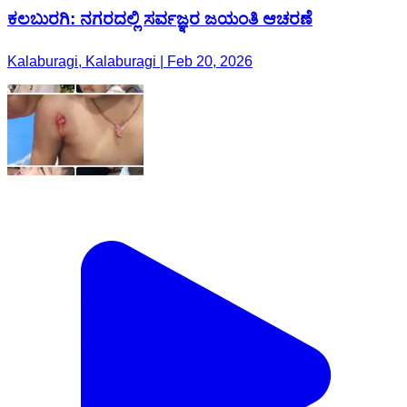
ಕಲಬುರಗಿ: ನಗರದಲ್ಲಿ ಸರ್ವಜ್ಞರ ಜಯಂತಿ ಆಚರಣೆ
Kalaburagi, Kalaburagi | Feb 20, 2026