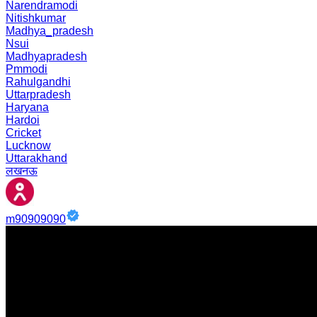
Narendramodi
Nitishkumar
Madhya_pradesh
Nsui
Madhyapradesh
Pmmodi
Rahulgandhi
Uttarpradesh
Haryana
Hardoi
Cricket
Lucknow
Uttarakhand
लखनऊ
m90909090