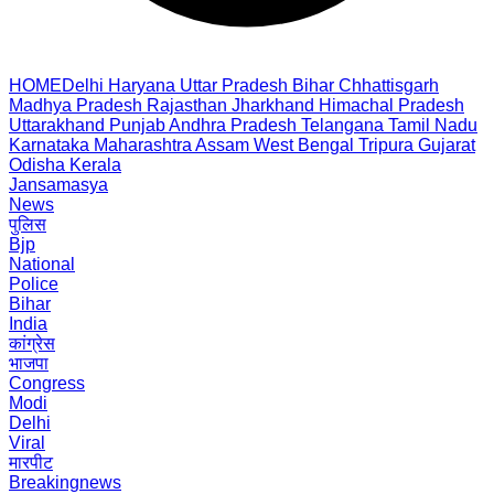
HOME
Delhi
Haryana
Uttar Pradesh
Bihar
Chhattisgarh
Madhya Pradesh
Rajasthan
Jharkhand
Himachal Pradesh
Uttarakhand
Punjab
Andhra Pradesh
Telangana
Tamil Nadu
Karnataka
Maharashtra
Assam
West Bengal
Tripura
Gujarat
Odisha
Kerala
Jansamasya
News
पुलिस
Bjp
National
Police
Bihar
India
कांग्रेस
भाजपा
Congress
Modi
Delhi
Viral
मारपीट
Breakingnews