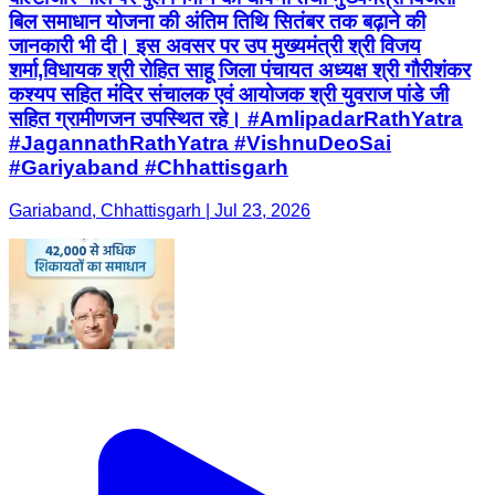
#JagannathRathYatra #VishnuDeoSai
#Gariyaband #Chhattisgarh
Gariaband, Chhattisgarh | Jul 23, 2026