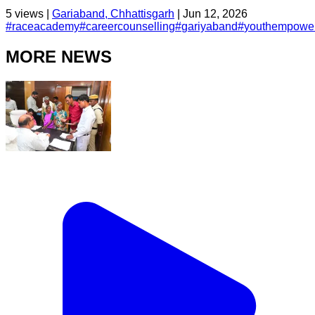
5
views |
Gariaband, Chhattisgarh
|
Jun 12, 2026
#
raceacademy
#
careercounselling
#
gariyaband
#
youthempowe
MORE NEWS