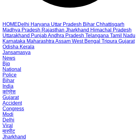
HOME
Delhi
Haryana
Uttar Pradesh
Bihar
Chhattisgarh
Madhya Pradesh
Rajasthan
Jharkhand
Himachal Pradesh
Uttarakhand
Punjab
Andhra Pradesh
Telangana
Tamil Nadu
Karnataka
Maharashtra
Assam
West Bengal
Tripura
Gujarat
Odisha
Kerala
Jansamasya
News
Bjp
National
Police
Bihar
India
कांग्रेस
Gujarat
Accident
Congress
Modi
Delhi
Viral
मारपीट
Jharkhand