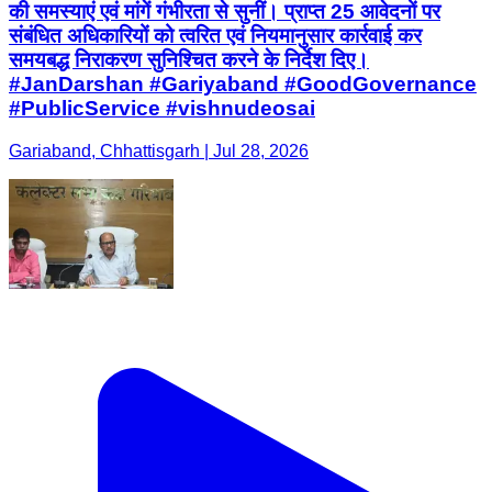
की समस्याएं एवं मांगें गंभीरता से सुनीं। प्राप्त 25 आवेदनों पर
संबंधित अधिकारियों को त्वरित एवं नियमानुसार कार्रवाई कर
समयबद्ध निराकरण सुनिश्चित करने के निर्देश दिए।
#JanDarshan #Gariyaband #GoodGovernance
#PublicService #vishnudeosai
Gariaband, Chhattisgarh | Jul 28, 2026