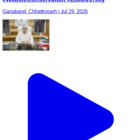
Gariaband, Chhattisgarh | Jul 29, 2026