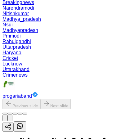
Breakingnews
Narendramodi
Nitishkumar
Madhya_pradesh
Nsui
Madhyapradesh
Pmmodi
Rahulgandhi
Uttarpradesh
Haryana
Cricket
Lucknow
Uttarakhand
Crimenews
progariaband
Previous slide
Next slide