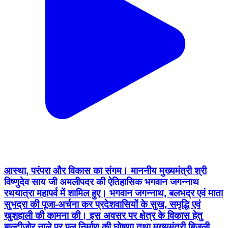
आस्था, परंपरा और विकास का संगम। माननीय मुख्यमंत्री श्री
विष्णुदेव साय जी अमलीपदर की ऐतिहासिक भगवान जगन्नाथ
रथयात्रा महापर्व में शामिल हुए। भगवान जगन्नाथ, बलभद्र एवं माता
सुभद्रा की पूजा-अर्चना कर प्रदेशवासियों के सुख, समृद्धि एवं
खुशहाली की कामना की। इस अवसर पर क्षेत्र के विकास हेतु
बाल्टीजोर नाले पर पुल निर्माण की घोषणा तथा मुख्यमंत्री बिजली
बिल समाधान योजना की अंतिम तिथि सितंबर तक बढ़ाने की
जानकारी भी दी। इस अवसर पर उप मुख्यमंत्री श्री विजय
शर्मा,विधायक श्री रोहित साहू जिला पंचायत अध्यक्ष श्री गौरीशंकर
कश्यप सहित मंदिर संचालक एवं आयोजक श्री युवराज पांडे जी
सहित ग्रामीणजन उपस्थित रहे। #AmlipadarRathYatra