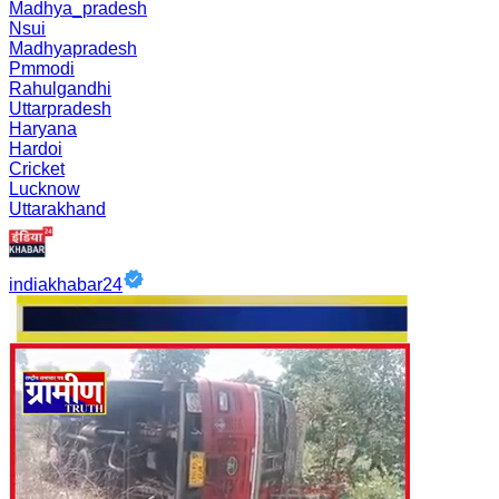
Madhya_pradesh
Nsui
Madhyapradesh
Pmmodi
Rahulgandhi
Uttarpradesh
Haryana
Hardoi
Cricket
Lucknow
Uttarakhand
indiakhabar24