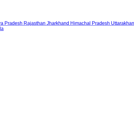
a Pradesh
Rajasthan
Jharkhand
Himachal Pradesh
Uttarakha
la