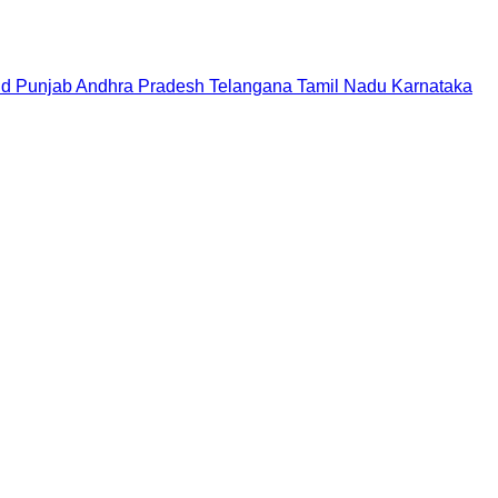
nd
Punjab
Andhra Pradesh
Telangana
Tamil Nadu
Karnataka