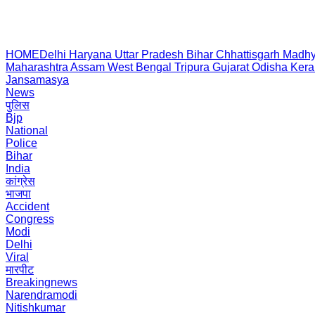
HOME
Delhi
Haryana
Uttar Pradesh
Bihar
Chhattisgarh
Madhy
Maharashtra
Assam
West Bengal
Tripura
Gujarat
Odisha
Kera
Jansamasya
News
पुलिस
Bjp
National
Police
Bihar
India
कांग्रेस
भाजपा
Accident
Congress
Modi
Delhi
Viral
मारपीट
Breakingnews
Narendramodi
Nitishkumar