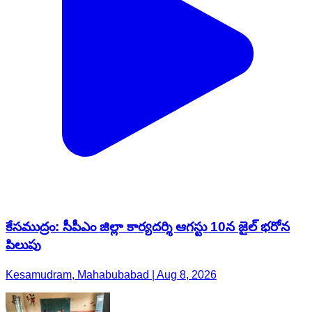
కేసముద్రం: సీపీఎం జిల్లా కార్యదర్శి ఆగస్టు 10న జైల్ భరోన
పిలుపు
Kesamudram, Mahabubabad | Aug 8, 2026