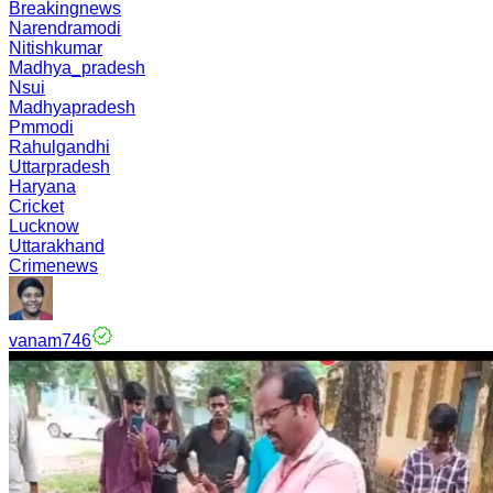
Breakingnews
Narendramodi
Nitishkumar
Madhya_pradesh
Nsui
Madhyapradesh
Pmmodi
Rahulgandhi
Uttarpradesh
Haryana
Cricket
Lucknow
Uttarakhand
Crimenews
vanam746