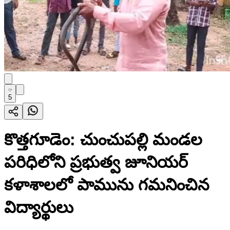
5
కొత్తగూడెం: చుంచుపల్లి మండల
పరిధిలోని ప్రభుత్వ జూనియర్
కళాశాలలో పామును గమనించిన
విద్యార్థులు