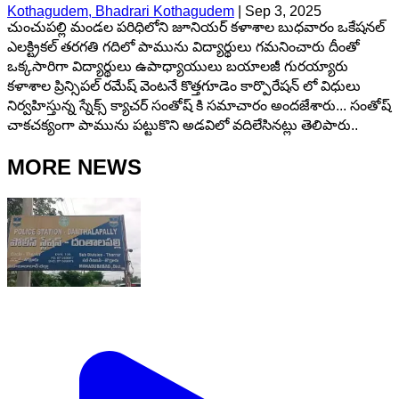
Kothagudem, Bhadrari Kothagudem
|
Sep 3, 2025
చుంచుపల్లి మండల పరిధిలోని జూనియర్ కళాశాల బుధవారం ఒకేషనల్
ఎలక్ట్రికల్ తరగతి గదిలో పామును విద్యార్థులు గమనించారు దీంతో
ఒక్కసారిగా విద్యార్థులు ఉపాధ్యాయులు బయాలజీ గురయ్యారు
కళాశాల ప్రిన్సిపల్ రమేష్ వెంటనే కొత్తగూడెం కార్పొరేషన్ లో విధులు
నిర్వహిస్తున్న స్నేక్స్ క్యాచర్ సంతోష్ కి సమాచారం అందజేశారు... సంతోష్
చాకచక్యంగా పామును పట్టుకొని అడవిలో వదిలేసినట్లు తెలిపారు..
MORE NEWS