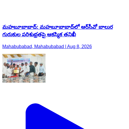
మహబూబాబాద్: మహబూబాబాద్‌లో ఆర్‌సీవో బాలుర
గురుకుల పరిశుభ్రతపై ఆకస్మిక తనిఖీ
Mahabubabad, Mahabubabad | Aug 8, 2026