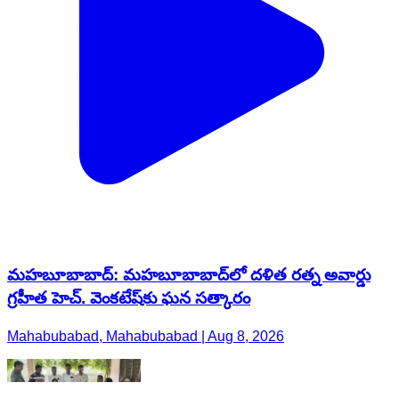
మహబూబాబాద్: మహబూబాబాద్‌లో దళిత రత్న అవార్డు
గ్రహీత హెచ్. వెంకటేష్‌కు ఘన సత్కారం
Mahabubabad, Mahabubabad | Aug 8, 2026