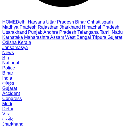
HOME
Delhi
Haryana
Uttar Pradesh
Bihar
Chhattisgarh
Madhya Pradesh
Rajasthan
Jharkhand
Himachal Pradesh
Uttarakhand
Punjab
Andhra Pradesh
Telangana
Tamil Nadu
Karnataka
Maharashtra
Assam
West Bengal
Tripura
Gujarat
Odisha
Kerala
Jansamasya
News
Bjp
National
Police
Bihar
India
कांग्रेस
Gujarat
Accident
Congress
Modi
Delhi
Viral
मारपीट
Jharkhand