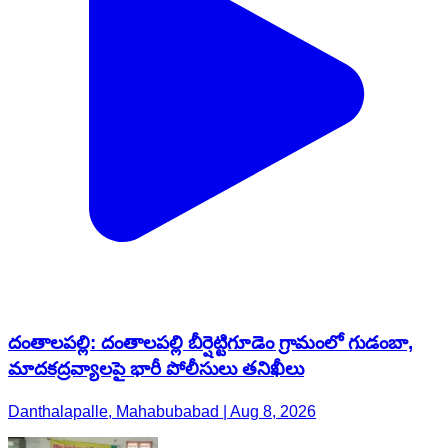
దంతాలపల్లి: దంతాలపల్లి బీర్షెట్టిగూడెం గ్రామంలో గుడంబా,
మాదకద్రవ్యాలపై భారీ పోలీసులు తనిఖీలు
Danthalapalle, Mahabubabad | Aug 8, 2026