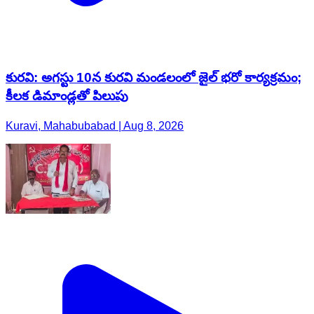
కురవి: అగస్టు 10న కురవి మండలంలో జైల్ భరో కార్యక్రమం;
కీలక డిమాండ్లతో పిలుపు
Kuravi, Mahabubabad | Aug 8, 2026