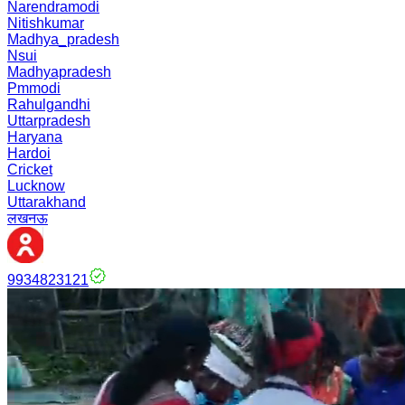
Narendramodi
Nitishkumar
Madhya_pradesh
Nsui
Madhyapradesh
Pmmodi
Rahulgandhi
Uttarpradesh
Haryana
Hardoi
Cricket
Lucknow
Uttarakhand
लखनऊ
9934823121