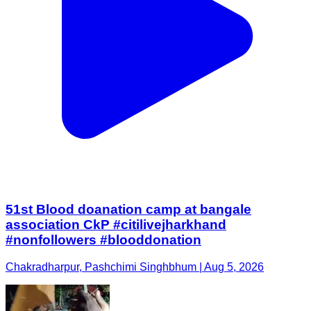
51st Blood doanation camp at bangale
association CkP #citilivejharkhand
#nonfollowers #blooddonation
Chakradharpur, Pashchimi Singhbhum | Aug 5, 2026