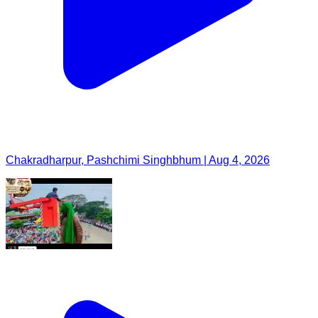
Chakradharpur, Pashchimi Singhbhum | Aug 4, 2026