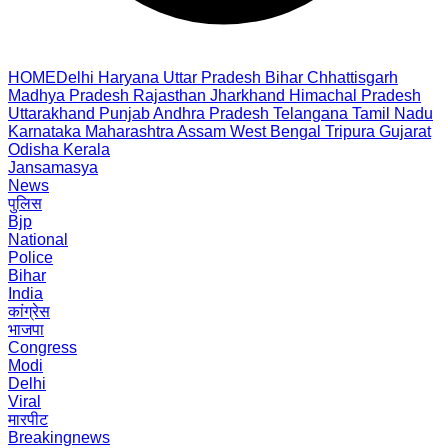
HOME
Delhi
Haryana
Uttar Pradesh
Bihar
Chhattisgarh
Madhya Pradesh
Rajasthan
Jharkhand
Himachal Pradesh
Uttarakhand
Punjab
Andhra Pradesh
Telangana
Tamil Nadu
Karnataka
Maharashtra
Assam
West Bengal
Tripura
Gujarat
Odisha
Kerala
Jansamasya
News
पुलिस
Bjp
National
Police
Bihar
India
कांग्रेस
भाजपा
Congress
Modi
Delhi
Viral
मारपीट
Breakingnews