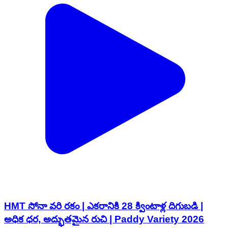
HMT సోనా వరి రకం | ఎకరానికి 28 క్వింటాళ్ల దిగుబడి |
అధిక ధర, అద్భుతమైన రుచి | Paddy Variety 2026