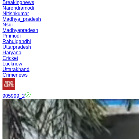
Breakingnews
Narendramodi
Nitishkumar
Madhya_pradesh
Nsui
Madhyapradesh
Pmmodi
Rahulgandhi
Uttarpradesh
Haryana
Cricket
Lucknow
Uttarakhand
Crimenews
905999_2