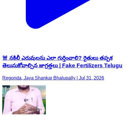
🚨 నకిలీ ఎరువులను ఎలా గుర్తించాలి? రైతులు తప్పక
తెలుసుకోవాల్సిన జాగ్రత్తలు | Fake Fertilizers Telugu
Regonda, Jaya Shankar Bhalupally | Jul 31, 2026