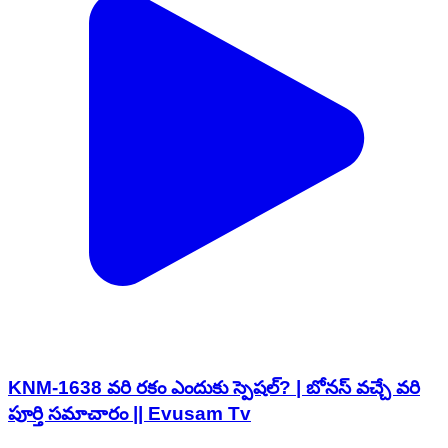
KNM-1638 వరి రకం ఎందుకు స్పెషల్? | బోనస్ వచ్చే వరి
పూర్తి సమాచారం || Evusam Tv