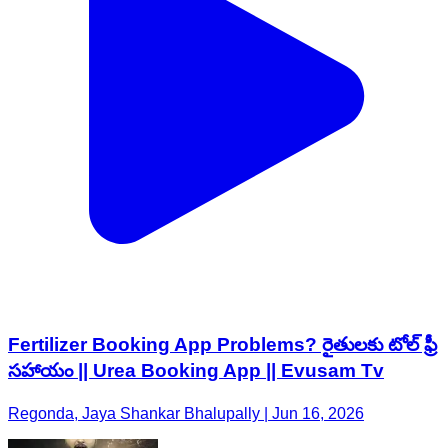
Fertilizer Booking App Problems? రైతులకు టోల్ ఫ్రీ
సహాయం || Urea Booking App || Evusam Tv
Regonda, Jaya Shankar Bhalupally | Jun 16, 2026