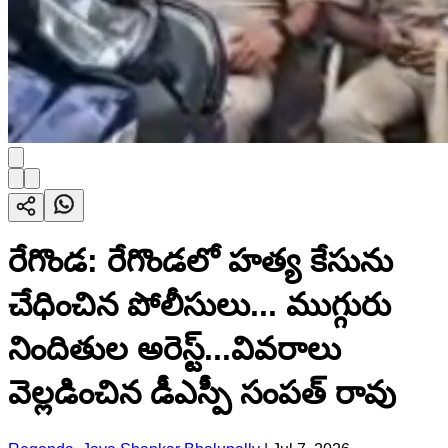
రేగొండ: రేగొండలో హత్య కేసును
చేధించిన పోలీసులు... ముగ్గురు
నిందితుల అరెస్ట్...వివరాలు
వెల్లడించిన డీఎస్పీ సంపత్ రావు