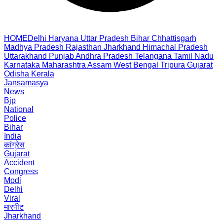
HOME
Delhi
Haryana
Uttar Pradesh
Bihar
Chhattisgarh
Madhya Pradesh
Rajasthan
Jharkhand
Himachal Pradesh
Uttarakhand
Punjab
Andhra Pradesh
Telangana
Tamil Nadu
Karnataka
Maharashtra
Assam
West Bengal
Tripura
Gujarat
Odisha
Kerala
Jansamasya
News
Bjp
National
Police
Bihar
India
कांग्रेस
Gujarat
Accident
Congress
Modi
Delhi
Viral
मारपीट
Jharkhand