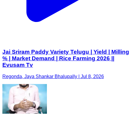
Jai Sriram Paddy Variety Telugu | Yield | Milling
% | Market Demand | Rice Farming 2026 ||
Evusam Tv
Regonda, Jaya Shankar Bhalupally | Jul 8, 2026