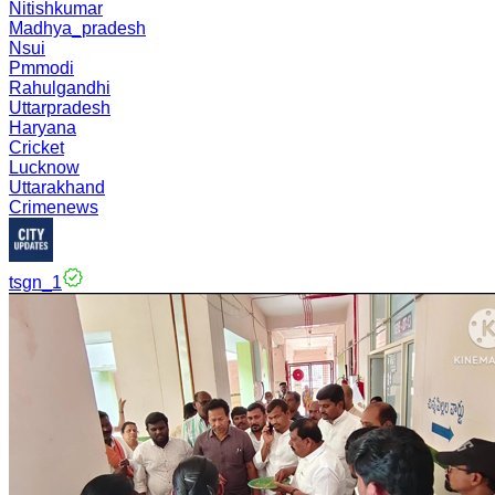
Nitishkumar
Madhya_pradesh
Nsui
Pmmodi
Rahulgandhi
Uttarpradesh
Haryana
Cricket
Lucknow
Uttarakhand
Crimenews
tsgn_1