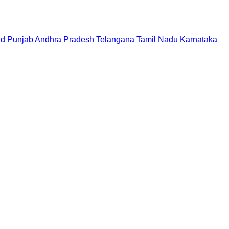
nd
Punjab
Andhra Pradesh
Telangana
Tamil Nadu
Karnataka