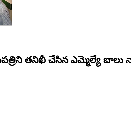
త్రిని తనిఖీ చేసిన ఎమ్మెల్యే బాలు