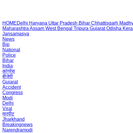
HOME
Delhi
Haryana
Uttar Pradesh
Bihar
Chhattisgarh
Madhy
Maharashtra
Assam
West Bengal
Tripura
Gujarat
Odisha
Kera
Jansamasya
News
Bjp
National
Police
Bihar
India
कांग्रेस
बीजेपी
Gujarat
Accident
Congress
Modi
Delhi
Viral
मारपीट
Jharkhand
Breakingnews
Narendramodi