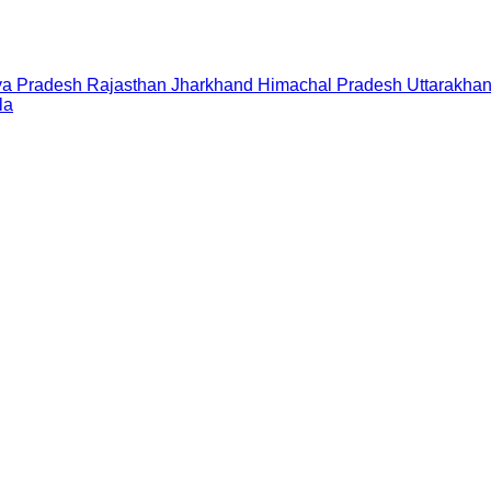
a Pradesh
Rajasthan
Jharkhand
Himachal Pradesh
Uttarakha
la