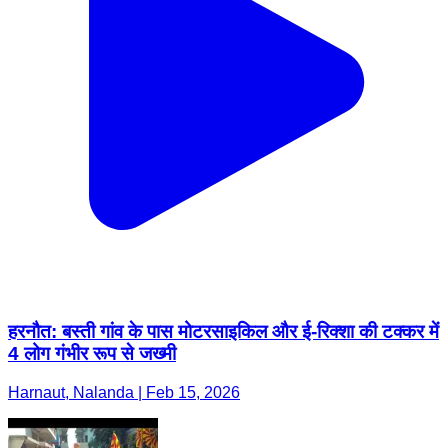
हरनौत: बस्ती गांव के पास मोटरसाइकिल और ई-रिक्शा की टक्कर में
4 लोग गंभीर रूप से जख्मी
Harnaut, Nalanda | Feb 15, 2026