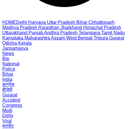
HOME
Delhi
Haryana
Uttar Pradesh
Bihar
Chhattisgarh
Madhya Pradesh
Rajasthan
Jharkhand
Himachal Pradesh
Uttarakhand
Punjab
Andhra Pradesh
Telangana
Tamil Nadu
Karnataka
Maharashtra
Assam
West Bengal
Tripura
Gujarat
Odisha
Kerala
Jansamasya
News
Bjp
National
Police
Bihar
India
कांग्रेस
बीजेपी
Gujarat
Accident
Congress
Modi
Delhi
Viral
मारपीट