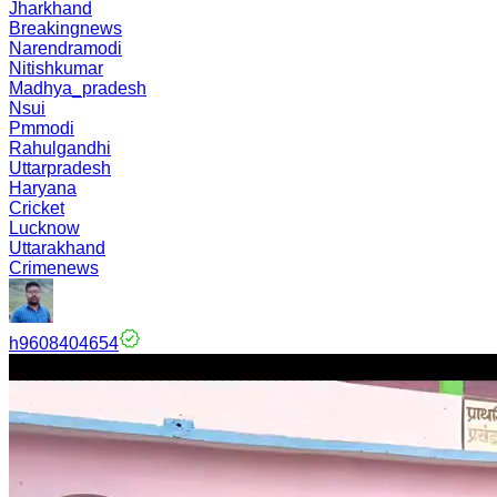
Jharkhand
Breakingnews
Narendramodi
Nitishkumar
Madhya_pradesh
Nsui
Pmmodi
Rahulgandhi
Uttarpradesh
Haryana
Cricket
Lucknow
Uttarakhand
Crimenews
h9608404654