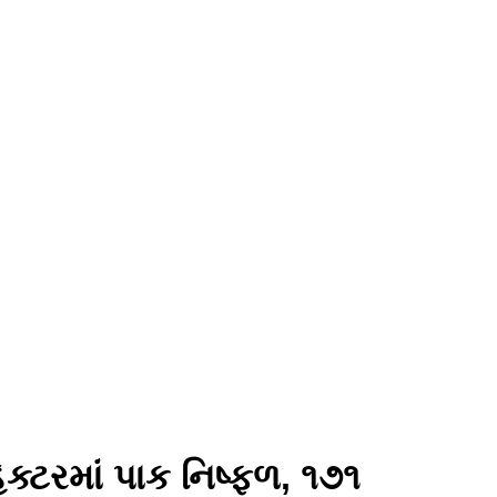
્ટરમાં પાક નિષ્ફળ, ૧૭૧