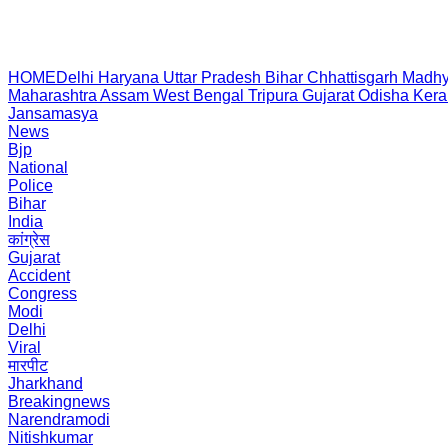
HOME
Delhi
Haryana
Uttar Pradesh
Bihar
Chhattisgarh
Madhy
Maharashtra
Assam
West Bengal
Tripura
Gujarat
Odisha
Kera
Jansamasya
News
Bjp
National
Police
Bihar
India
कांग्रेस
Gujarat
Accident
Congress
Modi
Delhi
Viral
मारपीट
Jharkhand
Breakingnews
Narendramodi
Nitishkumar