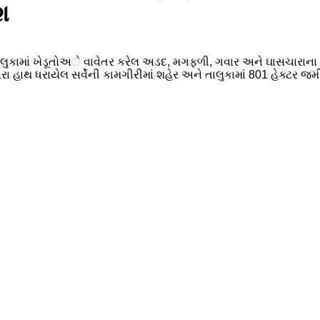
શ
ુકામાં ખેડૂતોઅે વાવેતર કરેલ અડદ, મગફળી, ગવાર અને ઘાસચારાના વા
ારા હાથ ધરાયેલ સર્વેની કામગીરીમાં શહેર અને તાલુકામાં 801 હેક્ટર જમ