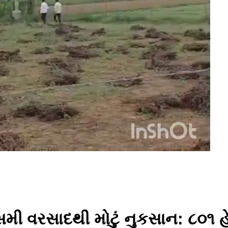
 વરસાદથી મોટું નુકસાન: ૮૦૧ હેક