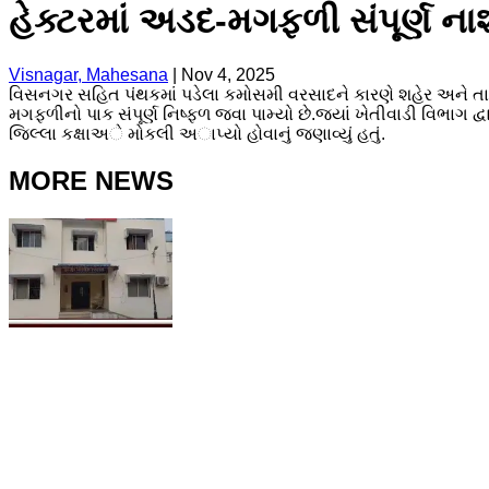
હેક્ટરમાં અડદ-મગફળી સંપૂર્ણ ના
Visnagar, Mahesana
|
Nov 4, 2025
વિસનગર સહિત પંથકમાં પડેલા કમોસમી વરસાદને કારણે શહેર અને તાલ
મગફળીનો પાક સંપૂર્ણ નિષ્ફળ જવા પામ્યો છે.જ્યાં ખેતીવાડી વિભાગ દ્વ
જિલ્લા કક્ષાઅે મોકલી અાપ્યો હોવાનું જણાવ્યું હતું.
MORE NEWS