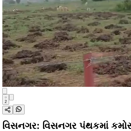
2
વિસનગર: વિસનગર પંથકમાં કમોસમી