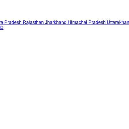
a Pradesh
Rajasthan
Jharkhand
Himachal Pradesh
Uttarakha
la