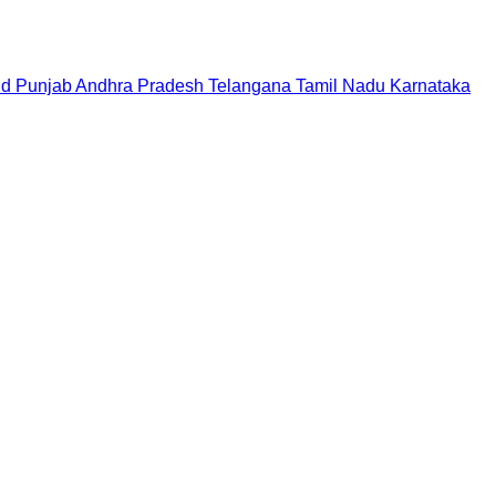
nd
Punjab
Andhra Pradesh
Telangana
Tamil Nadu
Karnataka