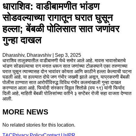
धाराशिव: वाडीबामणीत भांडण
सोडवल्याच्या रागातून घरात घुसून
हल्ला; बेंबळी पोलिसात सात जणांवर
गुन्हा दाखल
Dharashiv, Dharavshiv
|
Sep 3, 2025
धाराशिव तालुक्यातील वाडीबामणी येथे समोर आले आहे. मावस भावासोबतचे
भांडण सोडवल्याचा राग मनात धरून सात जणांच्या टोळक्याने एका तरुणाच्या
घरात घुसून त्याच्यासह दोन भावांवर कोयता आणि काठीने हल्ला केल्याची घटना
घडली आहे. या हल्ल्यात दोघे जण गंभीर जखमी झाले असून, याप्रकरणी बेंबळी
पोलीस ठाण्यात सात आरोपींविरुद्ध विविध गंभीर कलमांखाली गुन्हा दाखल
करण्यात आला आहे. फिर्यादी संस्कार विठ्ठल शितोळे (वय १९) यांनी फिर्याद
दिली आहे, माहिती बेंबळी पोलिसांच्या वतीने ३ सप्टेंबर रोजी सहा वाजता देण्यात
आली.
MORE NEWS
No related stories for this location.
T&C
Privacy Policy
Contact Us
IPR