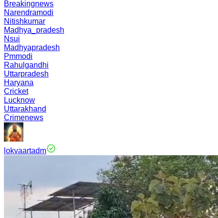
Breakingnews
Narendramodi
Nitishkumar
Madhya_pradesh
Nsui
Madhyapradesh
Pmmodi
Rahulgandhi
Uttarpradesh
Haryana
Cricket
Lucknow
Uttarakhand
Crimenews
lokvaartadm