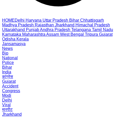
HOME
Delhi
Haryana
Uttar Pradesh
Bihar
Chhattisgarh
Madhya Pradesh
Rajasthan
Jharkhand
Himachal Pradesh
Uttarakhand
Punjab
Andhra Pradesh
Telangana
Tamil Nadu
Karnataka
Maharashtra
Assam
West Bengal
Tripura
Gujarat
Odisha
Kerala
Jansamasya
News
Bjp
National
Police
Bihar
India
कांग्रेस
Gujarat
Accident
Congress
Modi
Delhi
Viral
मारपीट
Jharkhand