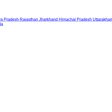
a Pradesh
Rajasthan
Jharkhand
Himachal Pradesh
Uttarakha
la