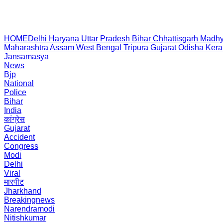
HOME
Delhi
Haryana
Uttar Pradesh
Bihar
Chhattisgarh
Madhy
Maharashtra
Assam
West Bengal
Tripura
Gujarat
Odisha
Kera
Jansamasya
News
Bjp
National
Police
Bihar
India
कांग्रेस
Gujarat
Accident
Congress
Modi
Delhi
Viral
मारपीट
Jharkhand
Breakingnews
Narendramodi
Nitishkumar