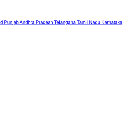
nd
Punjab
Andhra Pradesh
Telangana
Tamil Nadu
Karnataka