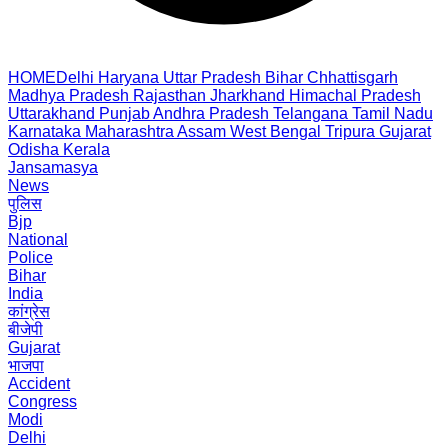
HOME
Delhi
Haryana
Uttar Pradesh
Bihar
Chhattisgarh
Madhya Pradesh
Rajasthan
Jharkhand
Himachal Pradesh
Uttarakhand
Punjab
Andhra Pradesh
Telangana
Tamil Nadu
Karnataka
Maharashtra
Assam
West Bengal
Tripura
Gujarat
Odisha
Kerala
Jansamasya
News
पुलिस
Bjp
National
Police
Bihar
India
कांग्रेस
बीजेपी
Gujarat
भाजपा
Accident
Congress
Modi
Delhi