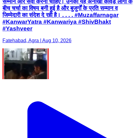
सम्मान और सेवा करनी चाहिए। उनकी यह अनोखी कांवड़ लोगों के
बीच चर्चा का विषय बनी हुई है और बुजुर्गों के प्रति सम्मान व
जिम्मेदारी का संदेश दे रही है। . . . . #Muzaffarnagar
#KanwarYatra #Kanwariya #ShivBhakt
#Yashveer
Fatehabad, Agra | Aug 10, 2026