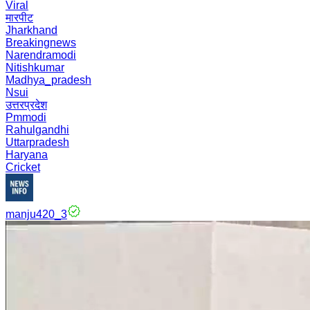
Viral
मारपीट
Jharkhand
Breakingnews
Narendramodi
Nitishkumar
Madhya_pradesh
Nsui
उत्तरप्रदेश
Pmmodi
Rahulgandhi
Uttarpradesh
Haryana
Cricket
manju420_3