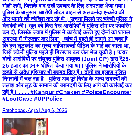
गोली लगी, जिसके बाद उन्हें उपचार के लिए अस्पताल भेजा गया।
पुलिस के अनुसार, आरोपी लोडर वाहन से अलकनंदा एन्क्लेव की
ओर भागने की कोशिश कर रहे थे। सूचना मिलने पर चकेरी पुलिस ने
घेराबंदी की। खुद को घिरा देख आरोपियों ने पुलिस टीम पर फायरिंग
कर दी, जिसके जवाब में पुलिस ने कार्रवाई करते हुए दोनों को घायल
अवस्था में गिरफ्तार कर लिया। जांच में पहले ही सामने आ चुका है
कि इस लूटकांड का मुख्य साजिशकर्ता पीड़ित के भाई का साला था,
जिसे चकेरी पुलिस पहले ही गिरफ्तार कर जेल भेज चुकी है। फरार
दोनों आरोपियों पर संयुक्त पुलिस आयुक्त (Joint CP) द्वारा ₹25-
25 हजार का इनाम घोषित किया गया था। पुलिस ने आरोपियों के
कब्जे से अवैध हथियार भी बरामद किए हैं। दोनों का इलाज पुलिस
निगरानी में चल रहा है। पुलिस अब पूरे गिरोह के अन्य सदस्यों की
तलाश और लूट के सामान की बरामदगी के लिए आगे की कार्रवाई कर
रही है। . . . . #Kanpur #Chakeri #PoliceEncounter
#LootCase #UPPolice
Fatehabad, Agra | Aug 6, 2026