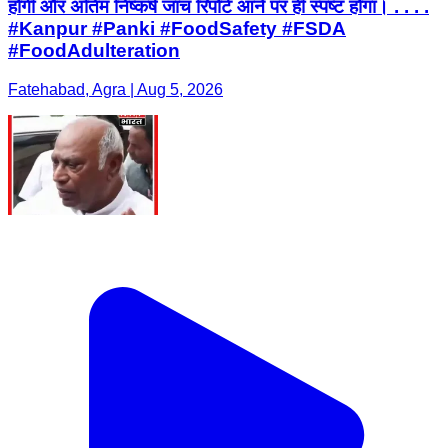
होगी और अंतिम निष्कर्ष जांच रिपोर्ट आने पर ही स्पष्ट होगा। . . . .
#Kanpur #Panki #FoodSafety #FSDA
#FoodAdulteration
Fatehabad, Agra | Aug 5, 2026