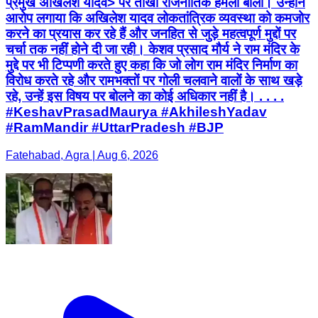
प्रमुख अखिलेश यादव> पर तीखा राजनीतिक हमला बोला। उन्होंने
आरोप लगाया कि अखिलेश यादव लोकतांत्रिक व्यवस्था को कमजोर
करने का प्रयास कर रहे हैं और जनहित से जुड़े महत्वपूर्ण मुद्दों पर
चर्चा तक नहीं होने दी जा रही। केशव प्रसाद मौर्य ने राम मंदिर के
मुद्दे पर भी टिप्पणी करते हुए कहा कि जो लोग राम मंदिर निर्माण का
विरोध करते रहे और रामभक्तों पर गोली चलवाने वालों के साथ खड़े
रहे, उन्हें इस विषय पर बोलने का कोई अधिकार नहीं है। . . . .
#KeshavPrasadMaurya #AkhileshYadav
#RamMandir #UttarPradesh #BJP
Fatehabad, Agra | Aug 6, 2026