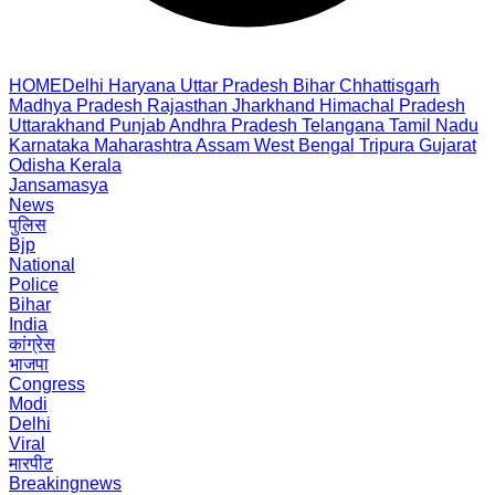
HOME
Delhi
Haryana
Uttar Pradesh
Bihar
Chhattisgarh
Madhya Pradesh
Rajasthan
Jharkhand
Himachal Pradesh
Uttarakhand
Punjab
Andhra Pradesh
Telangana
Tamil Nadu
Karnataka
Maharashtra
Assam
West Bengal
Tripura
Gujarat
Odisha
Kerala
Jansamasya
News
पुलिस
Bjp
National
Police
Bihar
India
कांग्रेस
भाजपा
Congress
Modi
Delhi
Viral
मारपीट
Breakingnews