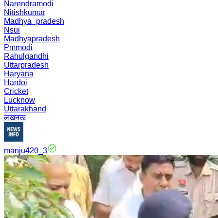
Narendramodi
Nitishkumar
Madhya_pradesh
Nsui
Madhyapradesh
Pmmodi
Rahulgandhi
Uttarpradesh
Haryana
Hardoi
Cricket
Lucknow
Uttarakhand
लखनऊ
manju420_3