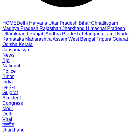
HOME
Delhi
Haryana
Uttar Pradesh
Bihar
Chhattisgarh
Madhya Pradesh
Rajasthan
Jharkhand
Himachal Pradesh
Uttarakhand
Punjab
Andhra Pradesh
Telangana
Tamil Nadu
Karnataka
Maharashtra
Assam
West Bengal
Tripura
Gujarat
Odisha
Kerala
Jansamasya
News
Bjp
National
Police
Bihar
India
कांग्रेस
Gujarat
Accident
Congress
Modi
Delhi
Viral
मारपीट
Jharkhand