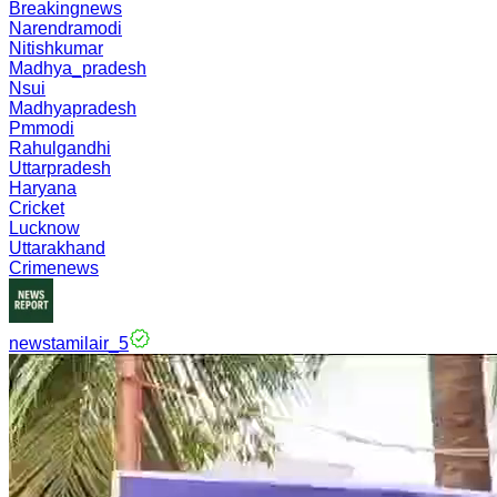
Breakingnews
Narendramodi
Nitishkumar
Madhya_pradesh
Nsui
Madhyapradesh
Pmmodi
Rahulgandhi
Uttarpradesh
Haryana
Cricket
Lucknow
Uttarakhand
Crimenews
newstamilair_5