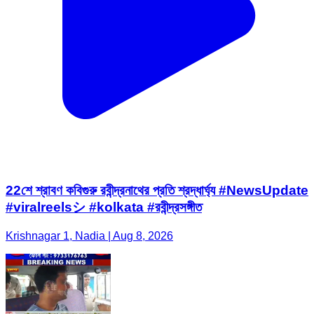
22শে শ্রাবণ কবিগুরু রবীন্দ্রনাথের প্রতি শ্রদ্ধার্ঘ্য #NewsUpdate
#viralreelsシ #kolkata #রবীন্দ্রসঙ্গীত
Krishnagar 1, Nadia | Aug 8, 2026