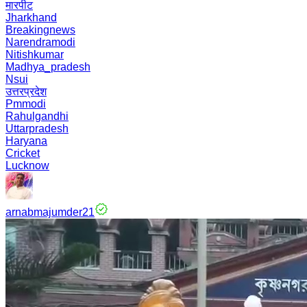
मारपीट
Jharkhand
Breakingnews
Narendramodi
Nitishkumar
Madhya_pradesh
Nsui
उत्तरप्रदेश
Pmmodi
Rahulgandhi
Uttarpradesh
Haryana
Cricket
Lucknow
arnabmajumder21