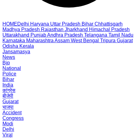
HOME
Delhi
Haryana
Uttar Pradesh
Bihar
Chhattisgarh
Madhya Pradesh
Rajasthan
Jharkhand
Himachal Pradesh
Uttarakhand
Punjab
Andhra Pradesh
Telangana
Tamil Nadu
Karnataka
Maharashtra
Assam
West Bengal
Tripura
Gujarat
Odisha
Kerala
Jansamasya
News
Bjp
National
Police
Bihar
India
कांग्रेस
बीजेपी
Gujarat
भाजपा
Accident
Congress
Modi
Delhi
Viral