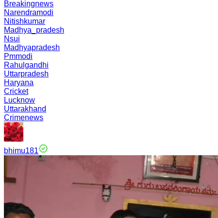
Breakingnews
Narendramodi
Nitishkumar
Madhya_pradesh
Nsui
Madhyapradesh
Pmmodi
Rahulgandhi
Uttarpradesh
Haryana
Cricket
Lucknow
Uttarakhand
Crimenews
bhimu181