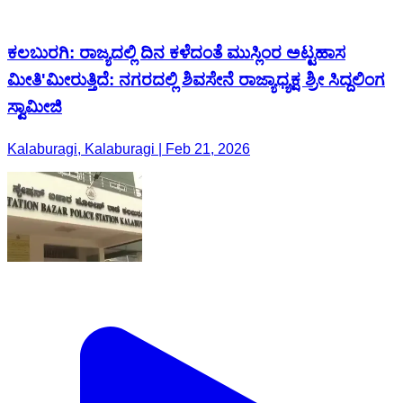
ಕಲಬುರಗಿ: ರಾಜ್ಯದಲ್ಲಿ ದಿನ ಕಳೆದಂತೆ ಮುಸ್ಲಿಂರ ಅಟ್ಟಹಾಸ
ಮೀತಿ‌'ಮೀರುತ್ತಿದೆ: ನಗರದಲ್ಲಿ ಶಿವಸೇನೆ ರಾಜ್ಯಾಧ್ಯಕ್ಷ ಶ್ರೀ ಸಿದ್ದಲಿಂಗ
ಸ್ವಾಮೀಜಿ
Kalaburagi, Kalaburagi | Feb 21, 2026