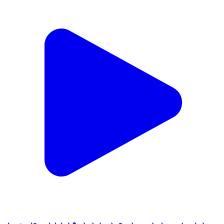
ಕಲಬುರಗಿ: ನಗರದಲ್ಲಿ ಸುಗಮ ಸಂಗೀತ ಗಾಯನ ಕಾರ್ಯಕ್ರಮ
Kalaburagi, Kalaburagi | Feb 20, 2026