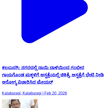
ಕಲಬುರಗಿ: ನಗರದಲ್ಲಿ ನಾಯಿ ದಾಳಿಯಿಂದ ಗಂಭೀರ
ಗಾಯಗೊಂಡ ಮಕ್ಕಳಿಗೆ ಆಸ್ಪತ್ರೆಯಲ್ಲಿ ಚಿಕಿತ್ಸೆ, ಆಸ್ಪತ್ರೆಗೆ ಭೇಟಿ ನೀಡಿ
ಆರೋಗ್ಯ ವಿಚಾರಿಸಿದ ಮೇಯರ್
Kalaburagi, Kalaburagi | Feb 20, 2026