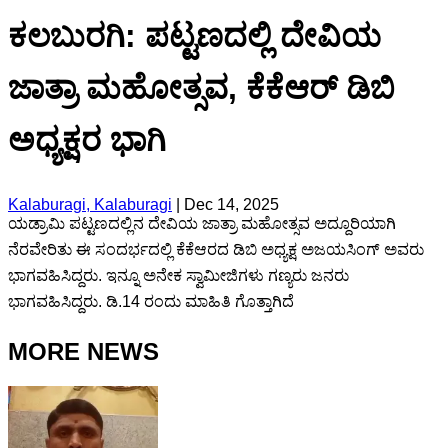
ಕಲಬುರಗಿ: ಪಟ್ಟಣದಲ್ಲಿ ದೇವಿಯ
ಜಾತ್ರಾ ಮಹೋತ್ಸವ, ಕೆಕೆಆರ್ ಡಿಬಿ
ಅಧ್ಯಕ್ಷರ ಭಾಗಿ
Kalaburagi, Kalaburagi
|
Dec 14, 2025
ಯಡ್ರಾಮಿ ಪಟ್ಟಣದಲ್ಲಿನ ದೇವಿಯ ಜಾತ್ರಾ ಮಹೋತ್ಸವ ಅದ್ದೂರಿಯಾಗಿ
ನೆರವೇರಿತು ಈ ಸಂದರ್ಭದಲ್ಲಿ ಕೆಕೆಆರದ ಡಿಬಿ ಅಧ್ಯಕ್ಷ ಅಜಯಸಿಂಗ್ ಅವರು
ಭಾಗವಹಿಸಿದ್ದರು. ಇನ್ನೂ ಅನೇಕ ಸ್ವಾಮೀಜಿಗಳು ಗಣ್ಯರು ಜನರು
ಭಾಗವಹಿಸಿದ್ದರು. ಡಿ.14 ರಂದು ಮಾಹಿತಿ ಗೊತ್ತಾಗಿದೆ
MORE NEWS