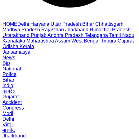
HOME
Delhi
Haryana
Uttar Pradesh
Bihar
Chhattisgarh
Madhya Pradesh
Rajasthan
Jharkhand
Himachal Pradesh
Uttarakhand
Punjab
Andhra Pradesh
Telangana
Tamil Nadu
Karnataka
Maharashtra
Assam
West Bengal
Tripura
Gujarat
Odisha
Kerala
Jansamasya
News
Bjp
National
Police
Bihar
India
कांग्रेस
Gujarat
Accident
Congress
Modi
Delhi
Viral
मारपीट
Jharkhand