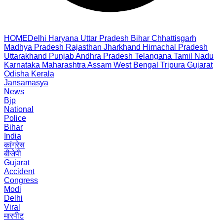
HOME
Delhi
Haryana
Uttar Pradesh
Bihar
Chhattisgarh
Madhya Pradesh
Rajasthan
Jharkhand
Himachal Pradesh
Uttarakhand
Punjab
Andhra Pradesh
Telangana
Tamil Nadu
Karnataka
Maharashtra
Assam
West Bengal
Tripura
Gujarat
Odisha
Kerala
Jansamasya
News
Bjp
National
Police
Bihar
India
कांग्रेस
बीजेपी
Gujarat
Accident
Congress
Modi
Delhi
Viral
मारपीट