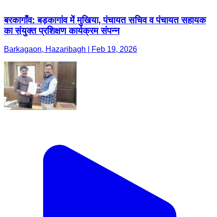
बरकागाँव: बड़कागांव में मुखिया, पंचायत सचिव व पंचायत सहायक
का संयुक्त प्रशिक्षण कार्यक्रम संपन्न
Barkagaon, Hazaribagh | Feb 19, 2026