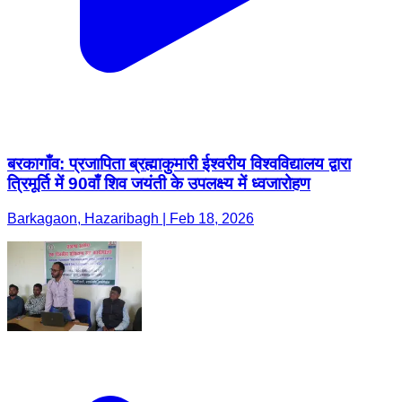
बरकागाँव: प्रजापिता ब्रह्माकुमारी ईश्वरीय विश्वविद्यालय द्वारा
त्रिमूर्ति में 90वाँ शिव जयंती के उपलक्ष्य में ध्वजारोहण
Barkagaon, Hazaribagh | Feb 18, 2026