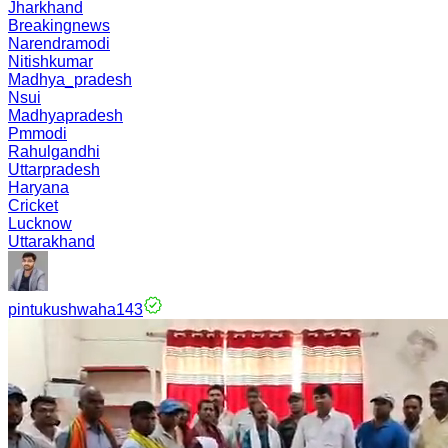
Jharkhand
Breakingnews
Narendramodi
Nitishkumar
Madhya_pradesh
Nsui
Madhyapradesh
Pmmodi
Rahulgandhi
Uttarpradesh
Haryana
Cricket
Lucknow
Uttarakhand
pintukushwaha143