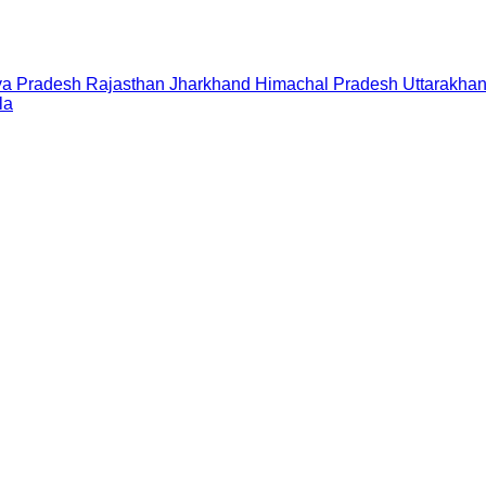
a Pradesh
Rajasthan
Jharkhand
Himachal Pradesh
Uttarakha
la