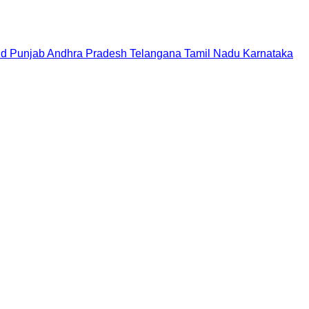
nd
Punjab
Andhra Pradesh
Telangana
Tamil Nadu
Karnataka