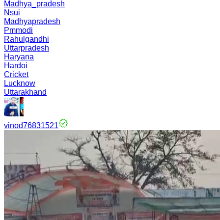
Madhya_pradesh
Nsui
Madhyapradesh
Pmmodi
Rahulgandhi
Uttarpradesh
Haryana
Hardoi
Cricket
Lucknow
Uttarakhand
vinod76831521