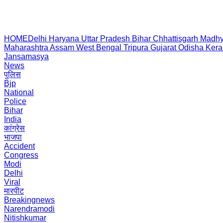
HOME
Delhi
Haryana
Uttar Pradesh
Bihar
Chhattisgarh
Madhy
Maharashtra
Assam
West Bengal
Tripura
Gujarat
Odisha
Kera
Jansamasya
News
पुलिस
Bjp
National
Police
Bihar
India
कांग्रेस
भाजपा
Accident
Congress
Modi
Delhi
Viral
मारपीट
Breakingnews
Narendramodi
Nitishkumar