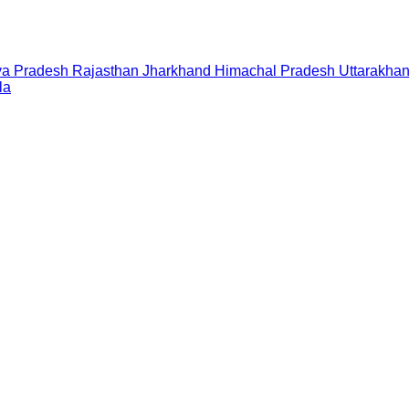
a Pradesh
Rajasthan
Jharkhand
Himachal Pradesh
Uttarakha
la