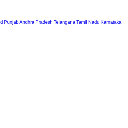
nd
Punjab
Andhra Pradesh
Telangana
Tamil Nadu
Karnataka