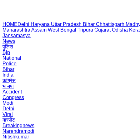
HOME
Delhi
Haryana
Uttar Pradesh
Bihar
Chhattisgarh
Madhy
Maharashtra
Assam
West Bengal
Tripura
Gujarat
Odisha
Kera
Jansamasya
News
पुलिस
Bjp
National
Police
Bihar
India
कांग्रेस
भाजपा
Accident
Congress
Modi
Delhi
Viral
मारपीट
Breakingnews
Narendramodi
Nitishkumar