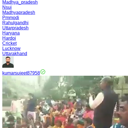
Madhya_pradesh
Nsui
Madhyapradesh
Pmmodi
Rahulgandhi
Uttarpradesh
Haryana
Hardoi
Cricket
Lucknow
Uttarakhand
kumarsujeet87958