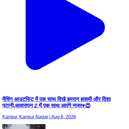
मैचिंग आउटफिट में एक साथ दिखे इमरान हाशमी और दिशा
पटानी,आवारापन 2 में एक साथ आएंगे नजर♥️😍
Kanpur, Kanpur Nagar | Aug 6, 2026