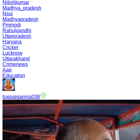
Nitishkumar
Madhya_pradesh
Nsui
Madhyapradesh
Pmmodi
Rahulgandhi
Uttarpradesh
Haryana
Cricket
Lucknow
Uttarakhand
Crimenews
Aap
Education
bajpaigarima038