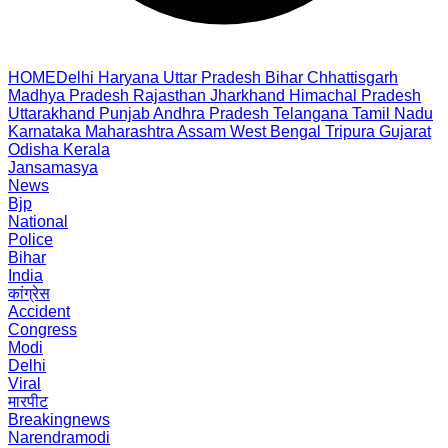
HOME
Delhi
Haryana
Uttar Pradesh
Bihar
Chhattisgarh
Madhya Pradesh
Rajasthan
Jharkhand
Himachal Pradesh
Uttarakhand
Punjab
Andhra Pradesh
Telangana
Tamil Nadu
Karnataka
Maharashtra
Assam
West Bengal
Tripura
Gujarat
Odisha
Kerala
Jansamasya
News
Bjp
National
Police
Bihar
India
कांग्रेस
Accident
Congress
Modi
Delhi
Viral
मारपीट
Breakingnews
Narendramodi