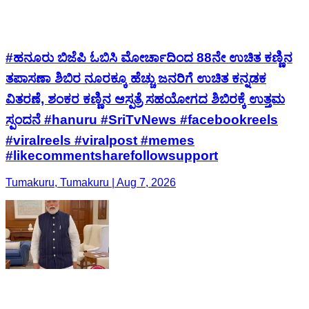
#ಹನೂರು ಬಿಜೆಪಿ ಓಬಿಸಿ ಮೋರ್ಚಾದಿಂದ 88ನೇ ಉಚಿತ ಕಣ್ಣಿನ
ತಪಾಸಣಾ ಶಿಬಿರ ನೂರಕ್ಕೂ ಹೆಚ್ಚು ಜನರಿಗೆ ಉಚಿತ ಕನ್ನಡಕ
ವಿತರಣೆ, ಶಂಕರ ಕಣ್ಣಿನ ಆಸ್ಪತ್ರೆ ಸಹಯೋಗದ ಶಿಬಿರಕ್ಕೆ ಉತ್ತಮ
ಸ್ಪಂದನೆ #hanuru #SriTvNews #facebookreels
#viralreels #viralpost #memes
#likecommentsharefollowsupport
Tumakuru, Tumakuru | Aug 7, 2026