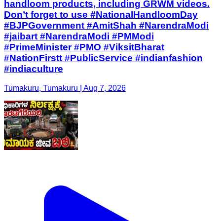
handloom products, including GRWM videos.
Don’t forget to use #NationalHandloomDay
#BJPGovernment #AmitShah #NarendraModi
#jaibart #NarendraModi #PMModi
#PrimeMinister #PMO #ViksitBharat
#NationFirstt #PublicService #indianfashion
#indiaculture
Tumakuru, Tumakuru | Aug 7, 2026