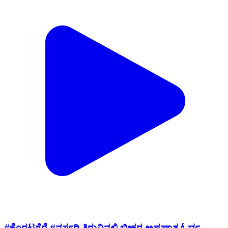
#ಕೊರಟಗೆರೆ #ನರ್ಸರಿ ತಿರುವಿನಲ್ಲಿ ಭೀಕರ ಅಪಘಾತ ಓರ್ವ