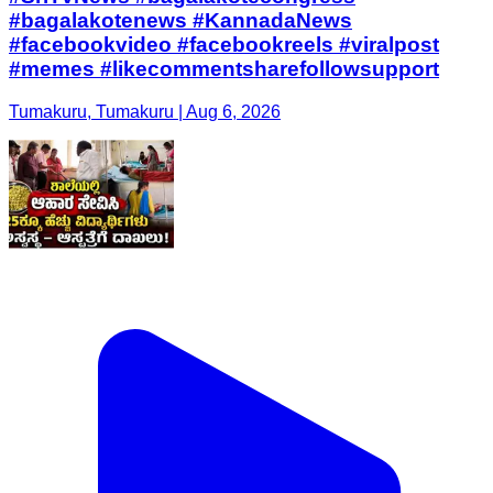
#bagalakotenews #KannadaNews
#facebookvideo #facebookreels #viralpost
#memes #likecommentsharefollowsupport
Tumakuru, Tumakuru | Aug 6, 2026