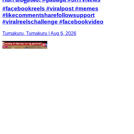
#facebookreels #viralpost #memes
#likecommentsharefollowsupport
#viralreelschallenge #facebookvideo
Tumakuru, Tumakuru | Aug 6, 2026