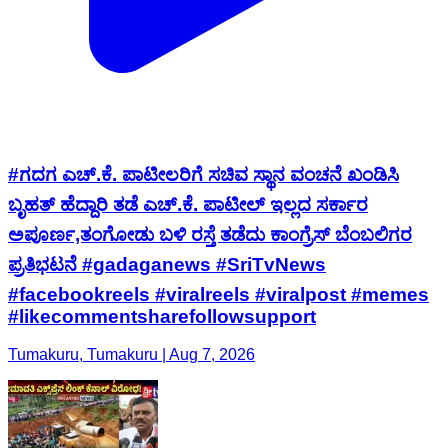
#ಗದಗ ಎಚ್.ಕೆ. ಪಾಟೀಲರಿಗೆ ಸಚಿವ ಸ್ಥಾನ ವಂಚನೆ ಖಂಡಿಸಿ
ಬೃಹತ್ ಹೆದ್ದಾರಿ ತಡೆ ಎಚ್.ಕೆ. ಪಾಟೀಲ್ ಇಲ್ಲದ ಸರ್ಕಾರ
ಅಪೂರ್ಣ,ತಂಗೋಡು ಬಳಿ ರಸ್ತೆ ತಡೆದು ಕಾಂಗ್ರೆಸ್ ಬೆಂಬಲಿಗರ
ಪ್ರತಿಭಟನೆ #gadaganews #SriTvNews
#facebookreels #viralreels #viralpost #memes
#likecommentsharefollowsupport
Tumakuru, Tumakuru | Aug 7, 2026