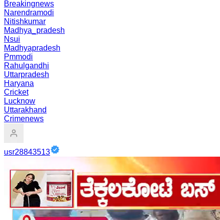
Breakingnews
Narendramodi
Nitishkumar
Madhya_pradesh
Nsui
Madhyapradesh
Pmmodi
Rahulgandhi
Uttarpradesh
Haryana
Cricket
Lucknow
Uttarakhand
Crimenews
usr28843513