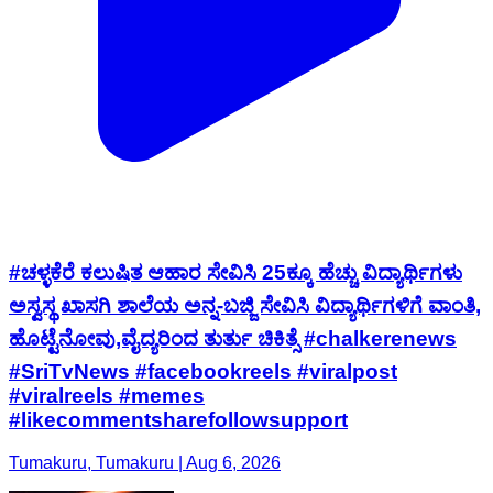
#ಚಳ್ಳಕೆರೆ ಕಲುಷಿತ ಆಹಾರ ಸೇವಿಸಿ 25ಕ್ಕೂ ಹೆಚ್ಚು ವಿದ್ಯಾರ್ಥಿಗಳು
ಅಸ್ವಸ್ಥ ಖಾಸಗಿ ಶಾಲೆಯ ಅನ್ನ-ಬಜ್ಜಿ ಸೇವಿಸಿ ವಿದ್ಯಾರ್ಥಿಗಳಿಗೆ ವಾಂತಿ,
ಹೊಟ್ಟೆನೋವು,ವೈದ್ಯರಿಂದ ತುರ್ತು ಚಿಕಿತ್ಸೆ #chalkerenews
#SriTvNews #facebookreels #viralpost
#viralreels #memes
#likecommentsharefollowsupport
Tumakuru, Tumakuru | Aug 6, 2026