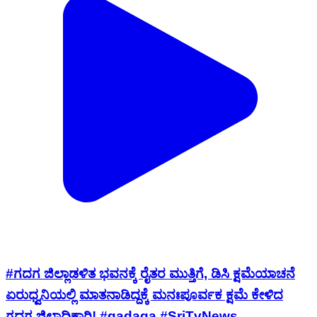
#ಗದಗ ಜಿಲ್ಲಾಡಳಿತ ಭವನಕ್ಕೆ ರೈತರ ಮುತ್ತಿಗೆ, ಡಿಸಿ ಕ್ಷಮೆಯಾಚನೆ
ಏರುಧ್ವನಿಯಲ್ಲಿ ಮಾತನಾಡಿದ್ದಕ್ಕೆ ಮನಃಪೂರ್ವಕ ಕ್ಷಮೆ ಕೇಳಿದ
ಗದಗ ಜಿಲ್ಲಾಧಿಕಾರಿ! #gadaga #SriTvNews