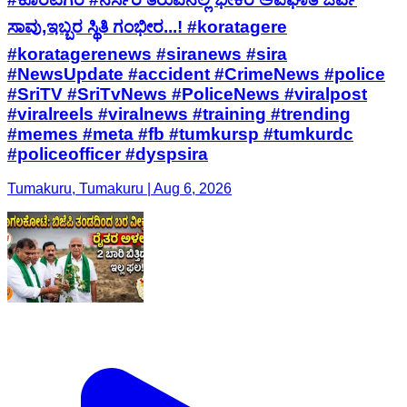
ಸಾವು,ಇಬ್ಬರ ಸ್ಥಿತಿ ಗಂಭೀರ...! #koratagere
#koratagerenews #siranews #sira
#NewsUpdate #accident #CrimeNews #police
#SriTV #SriTvNews #PoliceNews #viralpost
#viralreels #viralnews #training #trending
#memes #meta #fb #tumkursp #tumkurdc
#policeofficer #dyspsira
Tumakuru, Tumakuru | Aug 6, 2026