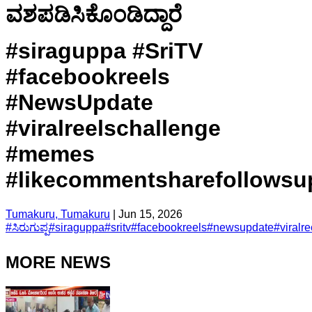
ವಶಪಡಿಸಿಕೊಂಡಿದ್ದಾರೆ
#siraguppa #SriTV
#facebookreels
#NewsUpdate
#viralreelschallenge
#memes
#likecommentsharefollowsu
Tumakuru, Tumakuru
|
Jun 15, 2026
#
ಸಿರುಗುಪ್ಪ
#
siraguppa
#
sritv
#
facebookreels
#
newsupdate
#
viralr
MORE NEWS