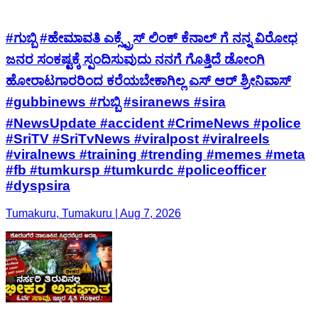
#ಗುಬ್ಬಿ #ಹೇಮಾವತಿ ಎಕ್ಸ್ಪ್ರೆಸ್ ಲಿಂಕ್ ಕೆನಾಲ್ ಗೆ ನನ್ನ ವಿರೋಧ
ಜನರ ಸಂಕಷ್ಟಕ್ಕೆ ಸ್ಪಂದಿಸುವುದು ನನಗೆ ಗೊತ್ತಿದೆ ಡೋಂಗಿ
ಹೋರಾಟಗಾರರಿಂದ ಕರೆಯಬೇಕಾಗಿಲ್ಲ ಎಸ್ ಆರ್ ಶ್ರೀನಿವಾಸ್
#gubbinews #ಗುಬ್ಬಿ #siranews #sira
#NewsUpdate #accident #CrimeNews #police
#SriTV #SriTvNews #viralpost #viralreels
#viralnews #training #trending #memes #meta
#fb #tumkursp #tumkurdc #policeofficer
#dyspsira
Tumakuru, Tumakuru | Aug 7, 2026