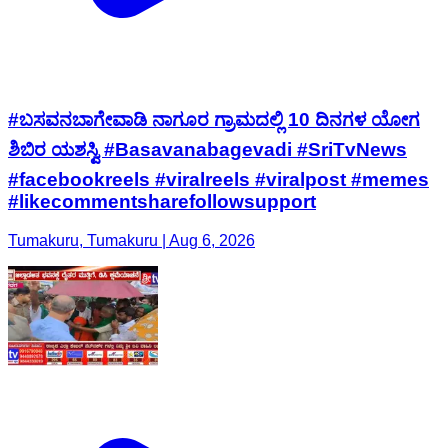
#ಬಸವನಬಾಗೇವಾಡಿ ನಾಗೂರ ಗ್ರಾಮದಲ್ಲಿ 10 ದಿನಗಳ ಯೋಗ
ಶಿಬಿರ ಯಶಸ್ವಿ #Basavanabagevadi #SriTvNews
#facebookreels #viralreels #viralpost #memes
#likecommentsharefollowsupport
Tumakuru, Tumakuru | Aug 6, 2026