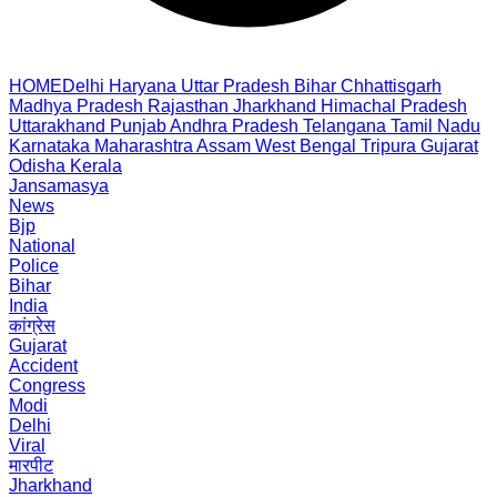
HOME
Delhi
Haryana
Uttar Pradesh
Bihar
Chhattisgarh
Madhya Pradesh
Rajasthan
Jharkhand
Himachal Pradesh
Uttarakhand
Punjab
Andhra Pradesh
Telangana
Tamil Nadu
Karnataka
Maharashtra
Assam
West Bengal
Tripura
Gujarat
Odisha
Kerala
Jansamasya
News
Bjp
National
Police
Bihar
India
कांग्रेस
Gujarat
Accident
Congress
Modi
Delhi
Viral
मारपीट
Jharkhand