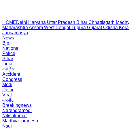
HOME
Delhi
Haryana
Uttar Pradesh
Bihar
Chhattisgarh
Madhy
Maharashtra
Assam
West Bengal
Tripura
Gujarat
Odisha
Kera
Jansamasya
News
Bjp
National
Police
Bihar
India
कांग्रेस
Accident
Congress
Modi
Delhi
Viral
मारपीट
Breakingnews
Narendramodi
Nitishkumar
Madhya_pradesh
Nsui