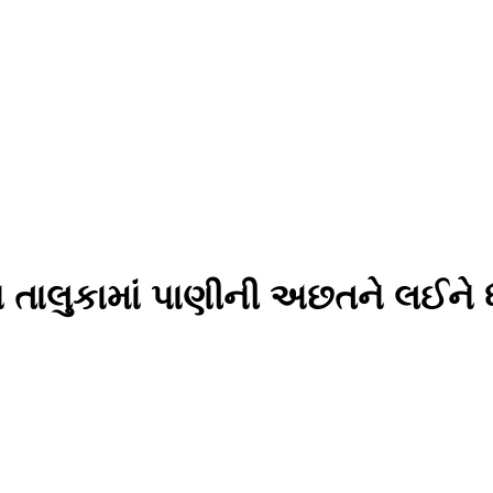
દા તાલુકામાં પાણીની અછતને લઈને