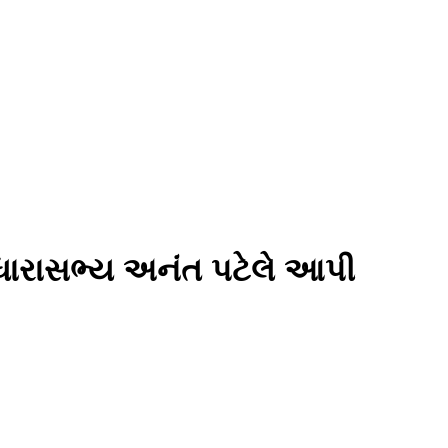
 ધારાસભ્ય અનંત પટેલે આપી