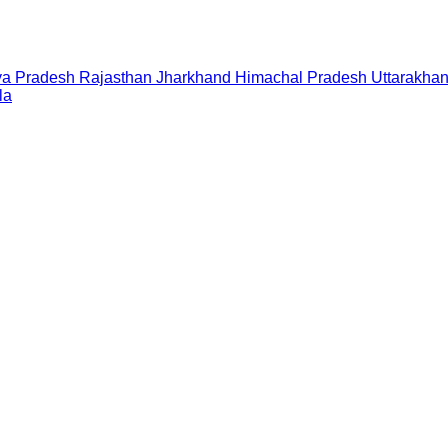
a Pradesh
Rajasthan
Jharkhand
Himachal Pradesh
Uttarakha
la