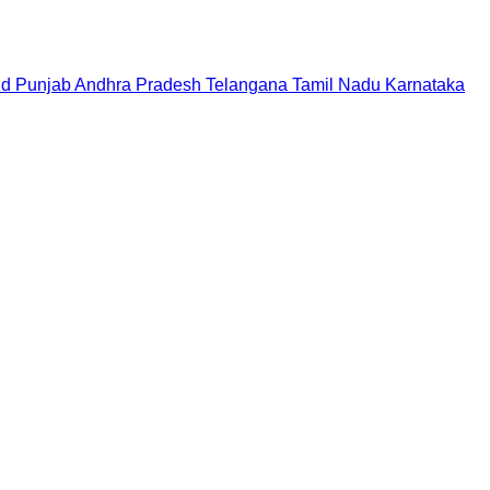
nd
Punjab
Andhra Pradesh
Telangana
Tamil Nadu
Karnataka