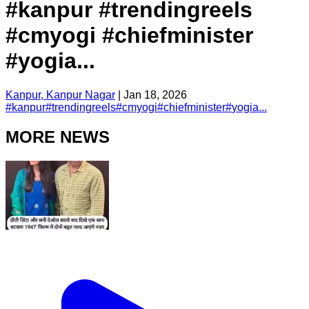
#kanpur #trendingreels
#cmyogi #chiefminister
#yogia...
Kanpur, Kanpur Nagar
|
Jan 18, 2026
#
kanpur
#
trendingreels
#
cmyogi
#
chiefminister
#
yogia...
MORE NEWS