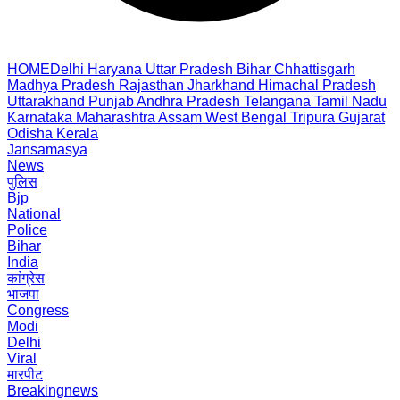
HOME
Delhi
Haryana
Uttar Pradesh
Bihar
Chhattisgarh
Madhya Pradesh
Rajasthan
Jharkhand
Himachal Pradesh
Uttarakhand
Punjab
Andhra Pradesh
Telangana
Tamil Nadu
Karnataka
Maharashtra
Assam
West Bengal
Tripura
Gujarat
Odisha
Kerala
Jansamasya
News
पुलिस
Bjp
National
Police
Bihar
India
कांग्रेस
भाजपा
Congress
Modi
Delhi
Viral
मारपीट
Breakingnews