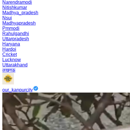
Narendramodi
Nitishkumar
Madhya_pradesh
Nsui
Madhyapradesh
Pmmodi
Rahulgandhi
Uttarpradesh
Haryana
Hardoi
Cricket
Lucknow
Uttarakhand
लखनऊ
our_kanpurcity