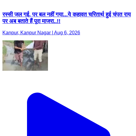
रस्सी जल गई, पर बल नहीं गया...ये कहावत चरितार्थ हुई चंपत राय
पर अब बताते हैं पूरा माजरा..!!
Kanpur, Kanpur Nagar | Aug 6, 2026