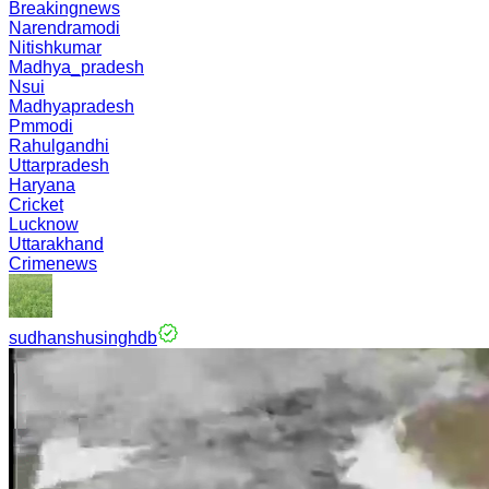
Breakingnews
Narendramodi
Nitishkumar
Madhya_pradesh
Nsui
Madhyapradesh
Pmmodi
Rahulgandhi
Uttarpradesh
Haryana
Cricket
Lucknow
Uttarakhand
Crimenews
sudhanshusinghdb