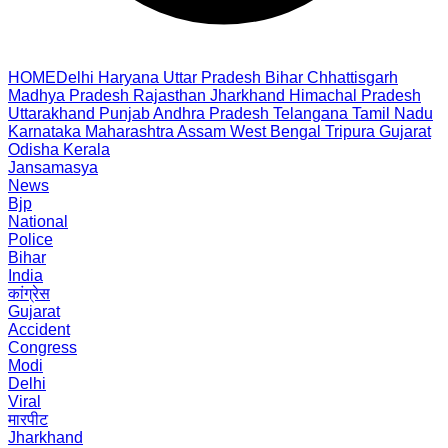
HOME
Delhi
Haryana
Uttar Pradesh
Bihar
Chhattisgarh
Madhya Pradesh
Rajasthan
Jharkhand
Himachal Pradesh
Uttarakhand
Punjab
Andhra Pradesh
Telangana
Tamil Nadu
Karnataka
Maharashtra
Assam
West Bengal
Tripura
Gujarat
Odisha
Kerala
Jansamasya
News
Bjp
National
Police
Bihar
India
कांग्रेस
Gujarat
Accident
Congress
Modi
Delhi
Viral
मारपीट
Jharkhand