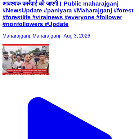
आवश्यक कार्रवाई की जाएगी। Public maharajganj
#NewsUpdate #paniyara #Maharajganj #forest
#forestlife #viralnews #everyone #follower
#nonfollowers #Update
Maharajganj, Maharajganj | Aug 3, 2026