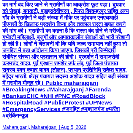
का मार्ग बंद किए जाने से ग्रामीणों का आक्रोश फूट पड़ा। बुधवार
को सेखुई, बनकटी, बड़हरादेवीचरन , पिपरा विश्वम्हरपुर सहित अन्य
गाँव के ग्रामीणों ने बड़ी संख्या में मौके पर पहुंचकर एनएचआई/
पीएनसी के खिलाफ प्रदर्शन किया और तत्काल रास्ता बहाल करने
की मांग की। ग्रामीणों का कहना है कि रास्ता बंद होने से मरीजों,
गर्भवती महिलाओं, बुजुर्गों और आपातकालीन सेवाओं को भारी परेशानी
हो रही है। लोगों ने चेतावनी दी कि यदि जल्द समाधान नहीं हुआ तो
जनहित में बड़ा आंदोलन किया जाएगा, जिसकी पूरी जिम्मेदारी
संबंधित संस्था और प्रशासन की होगी। प्रदर्शन में समाजसेवी
करमचंद यादव, पूर्व प्रधान शमशेर उर्फ लंबू, पूर्व जिला पंचायत
सदस्य पवन कुमार यादव (तोलन), प्रधान प्रतिनिधि राकेश यादव,
महेंद्र भारती, क्षेत्र पंचायत सदस्य अशोक यादव सहित बड़ी संख्या
में ग्रामीण मौजूद रहे। Public maharajganj
#BreakingNews #Maharajganj #Farenda
#BankatiCHC #NHI #PNC #RoadBlock
#HospitalRoad #PublicProtest #UPNews
#EmergencyServices #जनहित #महराजगंज #फरेंदा
#ब्रेकिंगन्यूज़
Maharajganj, Maharajganj | Aug 5, 2026