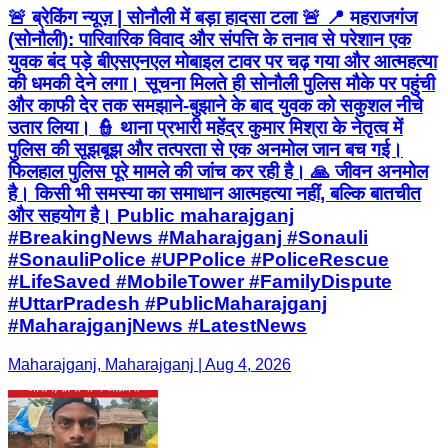
🚨 ब्रेकिंग न्यूज़ | सोनौली में बड़ा हादसा टला 🚨 📍 महराजगंज
(सोनौली): पारिवारिक विवाद और संपत्ति के तनाव से परेशान एक
युवक बंद पड़े बीएसएनएल मोबाइल टावर पर चढ़ गया और आत्महत्या
की धमकी देने लगा। सूचना मिलते ही सोनौली पुलिस मौके पर पहुंची
और काफी देर तक समझाने-बुझाने के बाद युवक को सकुशल नीचे
उतार लिया। 👮 थाना प्रभारी महेंद्र कुमार मिश्रा के नेतृत्व में
पुलिस की सूझबूझ और तत्परता से एक अनमोल जान बच गई।
फिलहाल पुलिस पूरे मामले की जांच कर रही है। 🙏 जीवन अनमोल
है। किसी भी समस्या का समाधान आत्महत्या नहीं, बल्कि बातचीत
और सहयोग है। Public maharajganj
#BreakingNews #Maharajganj #Sonauli
#SonauliPolice #UPPolice #PoliceRescue
#LifeSaved #MobileTower #FamilyDispute
#UttarPradesh #PublicMaharajganj
#MaharajganjNews #LatestNews
Maharajganj, Maharajganj | Aug 4, 2026