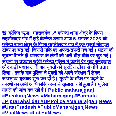
🚨 ब्रेकिंग न्यूज़ | महराजगंज 📍 फरेन्दा थाना क्षेत्र के पिपरा
तहसीलदार गांव में हाई वोल्टेज ड्रामा आज 5 अगस्त 2026 को
फरेन्दा थाना क्षेत्र के पिपरा तहसीलदार गांव में एक युवती मोबाइल
टॉवर पर चढ़ गई, जिससे मौके पर अफरा-तफरी मच गई। घटना की
सूचना मिलते ही आसपास के लोगों की भारी भीड़ मौके पर जुट गई।
सूचना पर तत्काल पहुंची फरेन्दा पुलिस ने काफी देर तक समझाइश
और कड़ी मशक्कत के बाद युवती को सुरक्षित टॉवर से नीचे उतार
लिया। इसके बाद पुलिस ने युवती को अपने संरक्षण में लेकर
आवश्यक पूछताछ शुरू कर दी है। युवती के टॉवर पर चढ़ने के
कारणों का अभी आधिकारिक रूप से खुलासा नहीं हुआ है। पुलिस
मामले की जांच कर रही है। Public maharajganj
#BreakingNews #Maharajganj #Farenda
#PipraTahsildar #UPPolice #MaharajganjNews
#UttarPradesh #PublicMaharajganjNews
#ViralNews #LatestNews