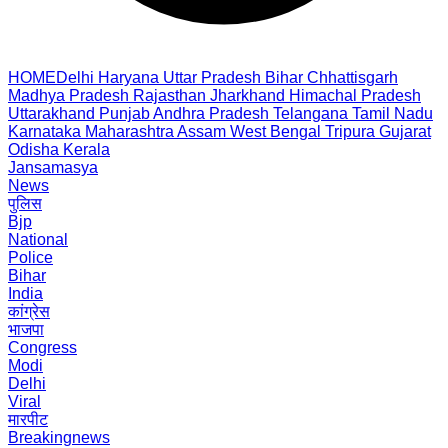
HOME
Delhi
Haryana
Uttar Pradesh
Bihar
Chhattisgarh
Madhya Pradesh
Rajasthan
Jharkhand
Himachal Pradesh
Uttarakhand
Punjab
Andhra Pradesh
Telangana
Tamil Nadu
Karnataka
Maharashtra
Assam
West Bengal
Tripura
Gujarat
Odisha
Kerala
Jansamasya
News
पुलिस
Bjp
National
Police
Bihar
India
कांग्रेस
भाजपा
Congress
Modi
Delhi
Viral
मारपीट
Breakingnews