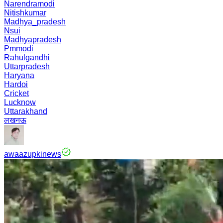
Narendramodi
Nitishkumar
Madhya_pradesh
Nsui
Madhyapradesh
Pmmodi
Rahulgandhi
Uttarpradesh
Haryana
Hardoi
Cricket
Lucknow
Uttarakhand
लखनऊ
awaazupkinews