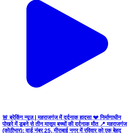
🚨 ब्रेकिंग न्यूज़ | महराजगंज में दर्दनाक हादसा 💔 निर्माणाधीन
पोखरे में डूबने से तीन मासूम बच्चों की दर्दनाक मौत 📍 महराजगंज
(कोठीभार): वार्ड नंबर 25, मीराबाई नगर में रविवार को एक बेहद