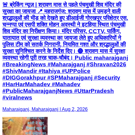
🚨 ब्रेकिंग न्यूज़ | श्रावण मास से पहले पंचमुखी शिव मंदिर की
सुरक्षा का जायजा 📍 महराजगंज: श्रावण मास में उमड़ने वाली
श्रद्धालुओं की भीड़ को देखते हुए डीआईजी गोरखपुर परिक्षेत्र एस.
चन्नप्पा एवं एसपी शक्ति मोहन अवस्थी ने इटहिया स्थित पंचमुखी
शिव मंदिर का निरीक्षण किया। मंदिर परिसर, CCTV, पार्किंग,
यातायात एवं सुरक्षा व्यवस्था का जायजा लेते हुए अधिकारियों ने
पुलिस टीम को सतर्क निगरानी, नियमित गश्त और श्रद्धालुओं की
सुरक्षा सुनिश्चित करने के निर्देश दिए। 🔴 श्रावण मास में सुरक्षा
व्यवस्था रहेगी पूरी तरह चाक-चौबंद। Public maharajganj
#BreakingNews #Maharajganj #Shravan2026
#ShivMandir #Itahiya #UPPolice
#DIGGorakhpur #SPMaharajganj #Security
#HarHarMahadev #Mahadev
#PublicMaharajganjNews #UttarPradesh
#viralnews
Maharajganj, Maharajganj | Aug 2, 2026