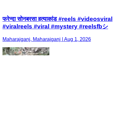
फरेन्दा सोनबरसा हत्याकांड #reels #videosviral
#viralreels #viral #mystery #reelsfbシ
Maharajganj, Maharajganj | Aug 1, 2026