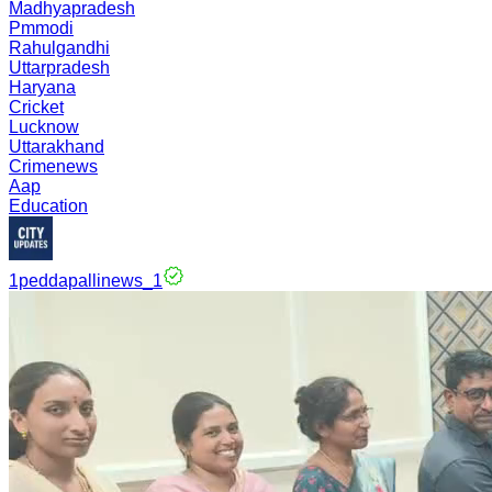
Madhyapradesh
Pmmodi
Rahulgandhi
Uttarpradesh
Haryana
Cricket
Lucknow
Uttarakhand
Crimenews
Aap
Education
1peddapallinews_1