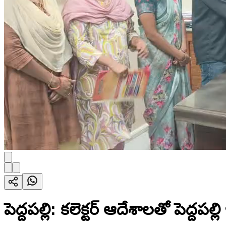
పెద్దపల్లి: కలెక్టర్ ఆదేశాలతో పెద్దపల