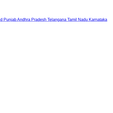
nd
Punjab
Andhra Pradesh
Telangana
Tamil Nadu
Karnataka