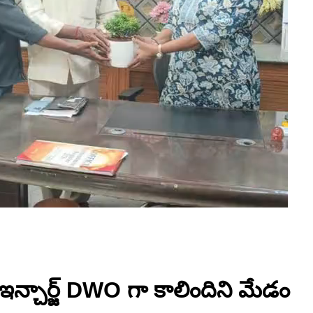
్లి ఇన్చార్జ్ DWO గా కాలిందిని మేడం