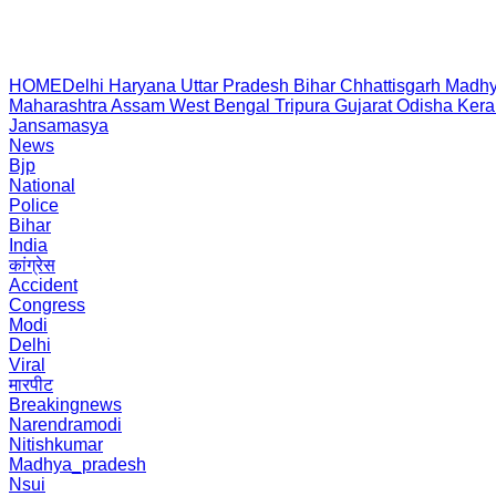
HOME
Delhi
Haryana
Uttar Pradesh
Bihar
Chhattisgarh
Madhy
Maharashtra
Assam
West Bengal
Tripura
Gujarat
Odisha
Kera
Jansamasya
News
Bjp
National
Police
Bihar
India
कांग्रेस
Accident
Congress
Modi
Delhi
Viral
मारपीट
Breakingnews
Narendramodi
Nitishkumar
Madhya_pradesh
Nsui