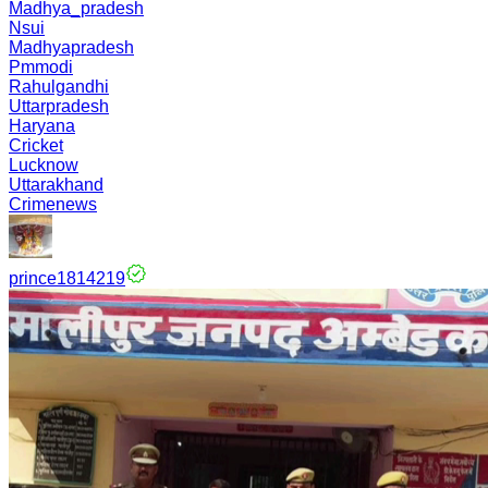
Madhya_pradesh
Nsui
Madhyapradesh
Pmmodi
Rahulgandhi
Uttarpradesh
Haryana
Cricket
Lucknow
Uttarakhand
Crimenews
prince1814219