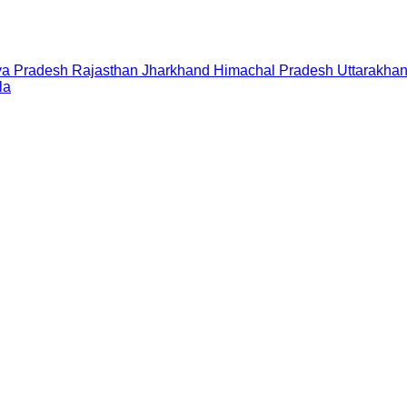
a Pradesh
Rajasthan
Jharkhand
Himachal Pradesh
Uttarakha
la