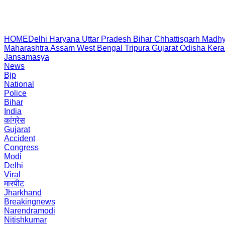
HOME
Delhi
Haryana
Uttar Pradesh
Bihar
Chhattisgarh
Madhy
Maharashtra
Assam
West Bengal
Tripura
Gujarat
Odisha
Kera
Jansamasya
News
Bjp
National
Police
Bihar
India
कांग्रेस
Gujarat
Accident
Congress
Modi
Delhi
Viral
मारपीट
Jharkhand
Breakingnews
Narendramodi
Nitishkumar