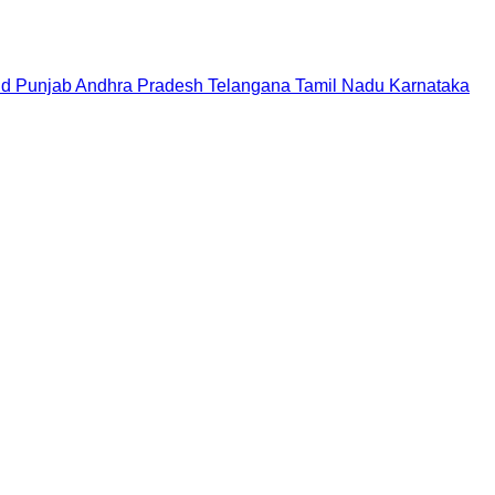
nd
Punjab
Andhra Pradesh
Telangana
Tamil Nadu
Karnataka