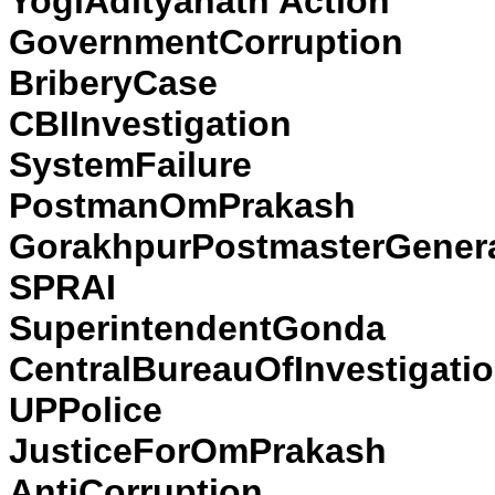
YogiAdityanath Action
GovernmentCorruption
BriberyCase
CBIInvestigation
SystemFailure
PostmanOmPrakash
GorakhpurPostmasterGener
SPRAI
SuperintendentGonda
CentralBureauOfInvestigati
UPPolice
JusticeForOmPrakash
AntiCorruption