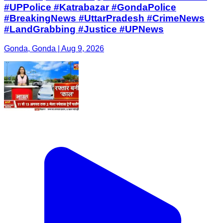
#UPPolice #Katrabazar #GondaPolice
#BreakingNews #UttarPradesh #CrimeNews
#LandGrabbing #Justice #UPNews
Gonda, Gonda | Aug 9, 2026