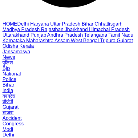
HOME
Delhi
Haryana
Uttar Pradesh
Bihar
Chhattisgarh
Madhya Pradesh
Rajasthan
Jharkhand
Himachal Pradesh
Uttarakhand
Punjab
Andhra Pradesh
Telangana
Tamil Nadu
Karnataka
Maharashtra
Assam
West Bengal
Tripura
Gujarat
Odisha
Kerala
Jansamasya
News
पुलिस
Bjp
National
Police
Bihar
India
कांग्रेस
बीजेपी
Gujarat
भाजपा
Accident
Congress
Modi
Delhi