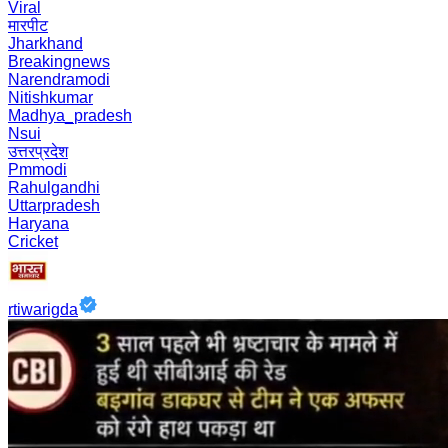
Viral
मारपीट
Jharkhand
Breakingnews
Narendramodi
Nitishkumar
Madhya_pradesh
Nsui
उत्तरप्रदेश
Pmmodi
Rahulgandhi
Uttarpradesh
Haryana
Cricket
rtiwarigda