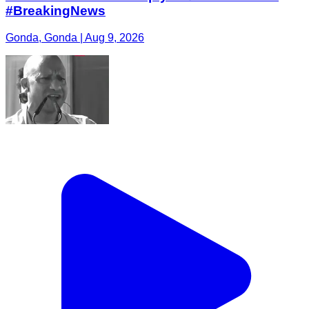
#BreakingNews
Gonda, Gonda | Aug 9, 2026