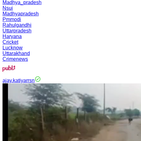
Madhya_pradesh
Nsui
Madhyapradesh
Pmmodi
Rahulgandhi
Uttarpradesh
Haryana
Cricket
Lucknow
Uttarakhand
Crimenews
ajay.katiyarrsn