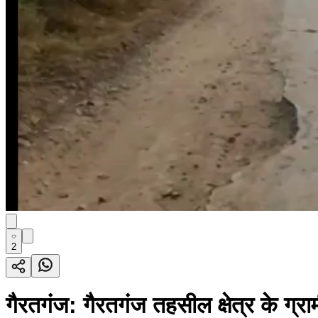
2
गैरतगंज: गैरतगंज तहसील क्षेत्र के ग्र