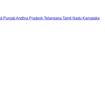
nd
Punjab
Andhra Pradesh
Telangana
Tamil Nadu
Karnataka