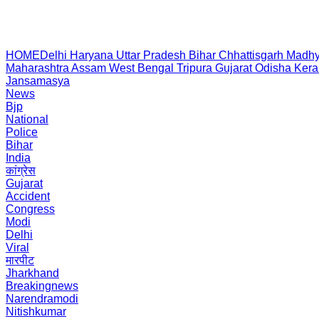
HOME
Delhi
Haryana
Uttar Pradesh
Bihar
Chhattisgarh
Madhy
Maharashtra
Assam
West Bengal
Tripura
Gujarat
Odisha
Kera
Jansamasya
News
Bjp
National
Police
Bihar
India
कांग्रेस
Gujarat
Accident
Congress
Modi
Delhi
Viral
मारपीट
Jharkhand
Breakingnews
Narendramodi
Nitishkumar