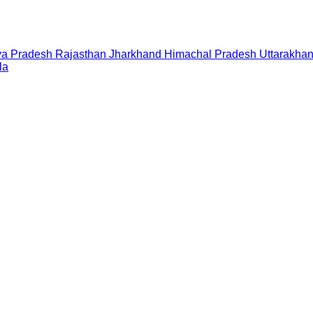
a Pradesh
Rajasthan
Jharkhand
Himachal Pradesh
Uttarakha
la