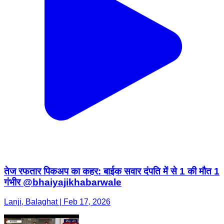
तेज रफतार पिकअप का कहर: बाईक सवार दंपति में से 1 की मौत 1
गंभीर @bhaiyajikhabarwale
Lanji, Balaghat | Feb 17, 2026