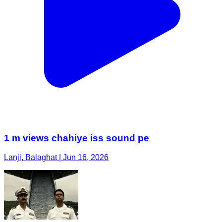
1 m views chahiye iss sound pe
Lanji, Balaghat | Jun 16, 2026