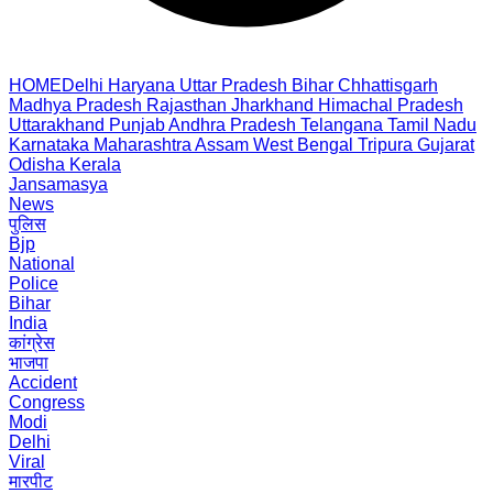
HOME
Delhi
Haryana
Uttar Pradesh
Bihar
Chhattisgarh
Madhya Pradesh
Rajasthan
Jharkhand
Himachal Pradesh
Uttarakhand
Punjab
Andhra Pradesh
Telangana
Tamil Nadu
Karnataka
Maharashtra
Assam
West Bengal
Tripura
Gujarat
Odisha
Kerala
Jansamasya
News
पुलिस
Bjp
National
Police
Bihar
India
कांग्रेस
भाजपा
Accident
Congress
Modi
Delhi
Viral
मारपीट