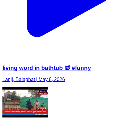
living word in bathtub 🛀 #funny
Lanji, Balaghat | May 8, 2026