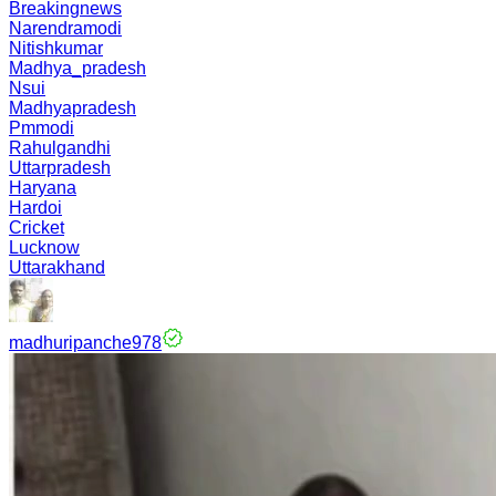
Breakingnews
Narendramodi
Nitishkumar
Madhya_pradesh
Nsui
Madhyapradesh
Pmmodi
Rahulgandhi
Uttarpradesh
Haryana
Hardoi
Cricket
Lucknow
Uttarakhand
madhuripanche978